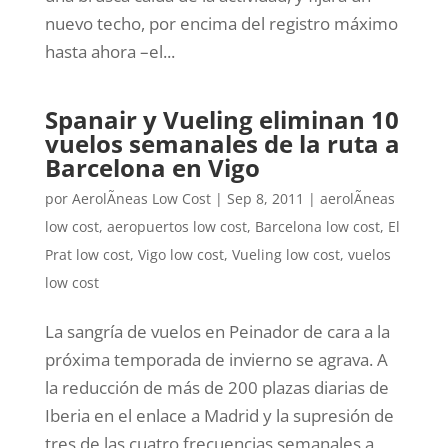
nuevo techo, por encima del registro máximo
hasta ahora –el...
Spanair y Vueling eliminan 10
vuelos semanales de la ruta a
Barcelona en Vigo
por
AerolÃ­neas Low Cost
|
Sep 8, 2011
|
aerolÃ­neas
low cost
,
aeropuertos low cost
,
Barcelona low cost
,
El
Prat low cost
,
Vigo low cost
,
Vueling low cost
,
vuelos
low cost
La sangría de vuelos en Peinador de cara a la
próxima temporada de invierno se agrava. A
la reducción de más de 200 plazas diarias de
Iberia en el enlace a Madrid y la supresión de
tres de las cuatro frecuencias semanales a