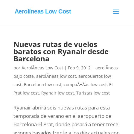
Aerolíneas Low Cost
Nuevas rutas de vuelos
baratos con Ryanair desde
Barcelona
por
AerolÃ­neas Low Cost
|
Feb 9, 2012
|
aerolÃ­neas
bajo coste
,
aerolÃ­neas low cost
,
aeropuertos low
cost
,
Barcelona low cost
,
compaÃ±Ã­as low cost
,
El
Prat low cost
,
Ryanair low cost
,
Turistas low cost
Ryanair abrirá seis nuevas rutas para esta
temporada de verano en el aeropuerto de
Barcelona-El Prat, donde pasará a tener trece
aviones basados frente a los diez actuales con