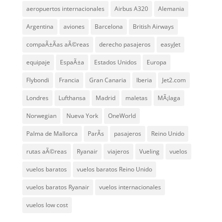
aeropuertos internacionales
Airbus A320
Alemania
Argentina
aviones
Barcelona
British Airways
compaÃ±Ã­as aÃ©reas
derecho pasajeros
easyJet
equipaje
EspaÃ±a
Estados Unidos
Europa
Flybondi
Francia
Gran Canaria
Iberia
Jet2.com
Londres
Lufthansa
Madrid
maletas
MÃ¡laga
Norwegian
Nueva York
OneWorld
Palma de Mallorca
ParÃ­s
pasajeros
Reino Unido
rutas aÃ©reas
Ryanair
viajeros
Vueling
vuelos
vuelos baratos
vuelos baratos Reino Unido
vuelos baratos Ryanair
vuelos internacionales
vuelos low cost