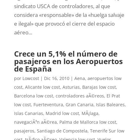
sindicato USCA de controladores, al que
considera «responsable» de la «huelga salvaje
e ilegal» que provocó el cierre del espacio
aéreo...
Crece un 5,1% el número de
pasajeros en los Aeropuertos
de España
por
Lowcost
|
Dic 16, 2010
|
Aena
,
aeropuertos low
cost
,
Alicante low cost
,
Asturias
,
Barajas low cost
,
Barcelona low cost
,
controladores aÃ©reos
,
El Prat
low cost
,
Fuerteventura
,
Gran Canaria
,
Islas Baleares
,
Islas Canarias
,
Madrid low cost
,
MÃ¡laga
,
navegaciÃ³n aÃ©rea
,
Palma de Mallorca low cost
,
pasajeros
,
Santiago de Compostela
,
Tenerife Sur low
cost
,
trÃ¡fico aÃ©reo
,
Valencia low cost
,
Vuelos