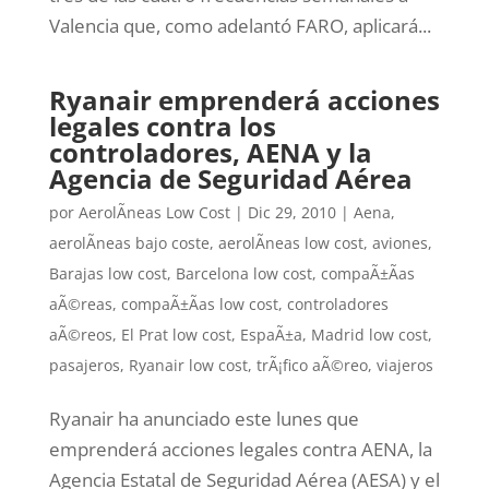
Valencia que, como adelantó FARO, aplicará...
Ryanair emprenderá acciones
legales contra los
controladores, AENA y la
Agencia de Seguridad Aérea
por
AerolÃ­neas Low Cost
|
Dic 29, 2010
|
Aena
,
aerolÃ­neas bajo coste
,
aerolÃ­neas low cost
,
aviones
,
Barajas low cost
,
Barcelona low cost
,
compaÃ±Ã­as
aÃ©reas
,
compaÃ±Ã­as low cost
,
controladores
aÃ©reos
,
El Prat low cost
,
EspaÃ±a
,
Madrid low cost
,
pasajeros
,
Ryanair low cost
,
trÃ¡fico aÃ©reo
,
viajeros
Ryanair ha anunciado este lunes que
emprenderá acciones legales contra AENA, la
Agencia Estatal de Seguridad Aérea (AESA) y el