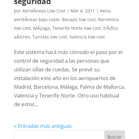
seguridad
por
AerolÃ­neas Low Cost
|
Mar 4, 2011
|
Aena
,
aerolÃ­neas bajo coste
,
Barajas low cost
,
Barcelona
low cost
,
MÃ¡laga
,
Tenerife Norte low cost
,
trÃ¡fico
aÃ©reo
,
Turistas low cost
,
Valencia low cost
Este sistema hará más cómodo el paso por el
control de seguridad a las personas que
utilizan sillas de ruedas. Se prevé su
instalación este año en los aeropuertos de
Madrid, Barcelona, Málaga, Palma de Mallorca,
Valencia y Tenerife Norte. Otro uso habitual
de estos...
« Entradas más antiguas