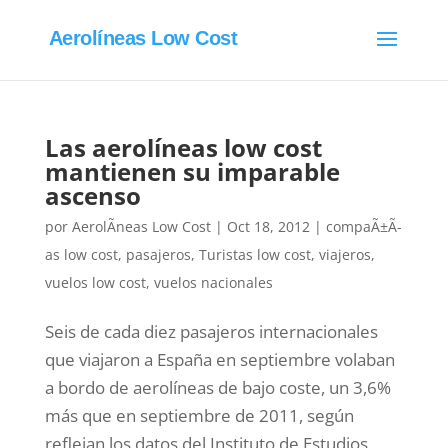
Aerolíneas Low Cost
Las aerolíneas low cost
mantienen su imparable
ascenso
por
AerolÃ­neas Low Cost
|
Oct 18, 2012
|
compaÃ±Ã­
as low cost
,
pasajeros
,
Turistas low cost
,
viajeros
,
vuelos low cost
,
vuelos nacionales
Seis de cada diez pasajeros internacionales
que viajaron a España en septiembre volaban
a bordo de aerolíneas de bajo coste, un 3,6%
más que en septiembre de 2011, según
reflejan los datos del Instituto de Estudios