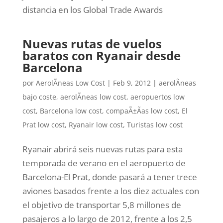
distancia en los Global Trade Awards
Nuevas rutas de vuelos
baratos con Ryanair desde
Barcelona
por
AerolÃ­neas Low Cost
|
Feb 9, 2012
|
aerolÃ­neas
bajo coste
,
aerolÃ­neas low cost
,
aeropuertos low
cost
,
Barcelona low cost
,
compaÃ±Ã­as low cost
,
El
Prat low cost
,
Ryanair low cost
,
Turistas low cost
Ryanair abrirá seis nuevas rutas para esta
temporada de verano en el aeropuerto de
Barcelona-El Prat, donde pasará a tener trece
aviones basados frente a los diez actuales con
el objetivo de transportar 5,8 millones de
pasajeros a lo largo de 2012, frente a los 2,5