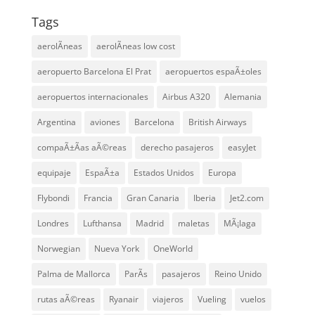
Tags
aerolÃ­neas
aerolÃ­neas low cost
aeropuerto Barcelona El Prat
aeropuertos espaÃ±oles
aeropuertos internacionales
Airbus A320
Alemania
Argentina
aviones
Barcelona
British Airways
compaÃ±Ã­as aÃ©reas
derecho pasajeros
easyJet
equipaje
EspaÃ±a
Estados Unidos
Europa
Flybondi
Francia
Gran Canaria
Iberia
Jet2.com
Londres
Lufthansa
Madrid
maletas
MÃ¡laga
Norwegian
Nueva York
OneWorld
Palma de Mallorca
ParÃ­s
pasajeros
Reino Unido
rutas aÃ©reas
Ryanair
viajeros
Vueling
vuelos