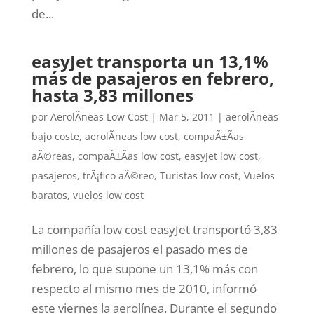
de...
easyJet transporta un 13,1%
más de pasajeros en febrero,
hasta 3,83 millones
por
AerolÃ­neas Low Cost
|
Mar 5, 2011
|
aerolÃ­neas
bajo coste
,
aerolÃ­neas low cost
,
compaÃ±Ã­as
aÃ©reas
,
compaÃ±Ã­as low cost
,
easyJet low cost
,
pasajeros
,
trÃ¡fico aÃ©reo
,
Turistas low cost
,
Vuelos
baratos
,
vuelos low cost
La compañía low cost easyJet transportó 3,83
millones de pasajeros el pasado mes de
febrero, lo que supone un 13,1% más con
respecto al mismo mes de 2010, informó
este viernes la aerolínea. Durante el segundo