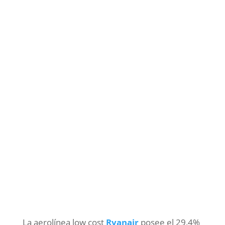
La aerolínea low cost
Ryanair
posee el 29,4%