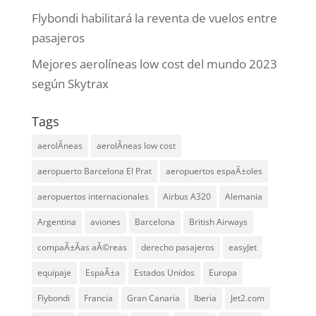
Flybondi habilitará la reventa de vuelos entre
pasajeros
Mejores aerolíneas low cost del mundo 2023
según Skytrax
Tags
aerolÃ­neas
aerolÃ­neas low cost
aeropuerto Barcelona El Prat
aeropuertos espaÃ±oles
aeropuertos internacionales
Airbus A320
Alemania
Argentina
aviones
Barcelona
British Airways
compaÃ±Ã­as aÃ©reas
derecho pasajeros
easyJet
equipaje
EspaÃ±a
Estados Unidos
Europa
Flybondi
Francia
Gran Canaria
Iberia
Jet2.com