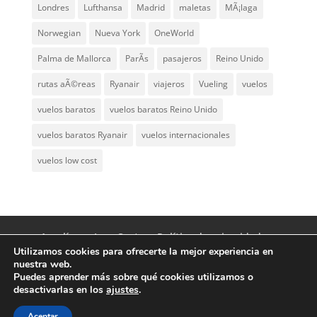
Londres
Lufthansa
Madrid
maletas
MÃ¡laga
Norwegian
Nueva York
OneWorld
Palma de Mallorca
ParÃ­s
pasajeros
Reino Unido
rutas aÃ©reas
Ryanair
viajeros
Vueling
vuelos
vuelos baratos
vuelos baratos Reino Unido
vuelos baratos Ryanair
vuelos internacionales
vuelos low cost
Aerolíneas Low Cost
Política de privacidad
Utilizamos cookies para ofrecerte la mejor experiencia en
Aviso Legal
Contacto
nuestra web.
Puedes aprender más sobre qué cookies utilizamos o
desactivarlas en los
ajustes
.
© Aerolíneas Low Cost 2007 - 2024 | Vuelos
Aceptar