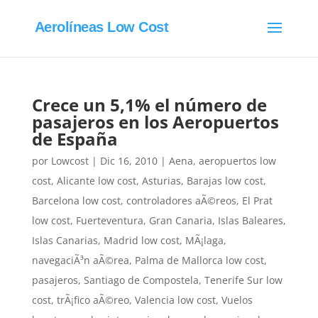
Aerolíneas Low Cost
Crece un 5,1% el número de
pasajeros en los Aeropuertos
de España
por
Lowcost
|
Dic 16, 2010
|
Aena
,
aeropuertos low
cost
,
Alicante low cost
,
Asturias
,
Barajas low cost
,
Barcelona low cost
,
controladores aÃ©reos
,
El Prat
low cost
,
Fuerteventura
,
Gran Canaria
,
Islas Baleares
,
Islas Canarias
,
Madrid low cost
,
MÃ¡laga
,
navegaciÃ³n aÃ©rea
,
Palma de Mallorca low cost
,
pasajeros
,
Santiago de Compostela
,
Tenerife Sur low
cost
,
trÃ¡fico aÃ©reo
,
Valencia low cost
,
Vuelos