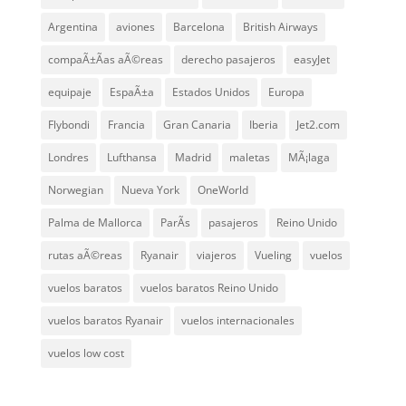
Argentina
aviones
Barcelona
British Airways
compaÃ±Ã­as aÃ©reas
derecho pasajeros
easyJet
equipaje
EspaÃ±a
Estados Unidos
Europa
Flybondi
Francia
Gran Canaria
Iberia
Jet2.com
Londres
Lufthansa
Madrid
maletas
MÃ¡laga
Norwegian
Nueva York
OneWorld
Palma de Mallorca
ParÃ­s
pasajeros
Reino Unido
rutas aÃ©reas
Ryanair
viajeros
Vueling
vuelos
vuelos baratos
vuelos baratos Reino Unido
vuelos baratos Ryanair
vuelos internacionales
vuelos low cost