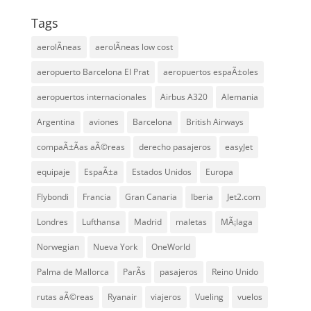
Tags
aerolÃ­neas
aerolÃ­neas low cost
aeropuerto Barcelona El Prat
aeropuertos espaÃ±oles
aeropuertos internacionales
Airbus A320
Alemania
Argentina
aviones
Barcelona
British Airways
compaÃ±Ã­as aÃ©reas
derecho pasajeros
easyJet
equipaje
EspaÃ±a
Estados Unidos
Europa
Flybondi
Francia
Gran Canaria
Iberia
Jet2.com
Londres
Lufthansa
Madrid
maletas
MÃ¡laga
Norwegian
Nueva York
OneWorld
Palma de Mallorca
ParÃ­s
pasajeros
Reino Unido
rutas aÃ©reas
Ryanair
viajeros
Vueling
vuelos