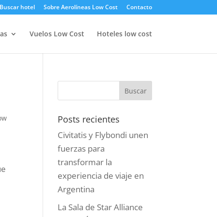
Buscar hotel
Sobre Aerolíneas Low Cost
Contacto
as
Vuelos Low Cost
Hoteles low cost
low
Posts recientes
Civitatis y Flybondi unen
fuerzas para
transformar la
ue
experiencia de viaje en
Argentina
La Sala de Star Alliance