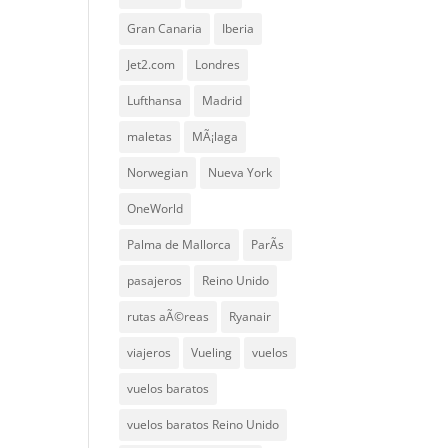
Gran Canaria
Iberia
Jet2.com
Londres
Lufthansa
Madrid
maletas
MÃ¡laga
Norwegian
Nueva York
OneWorld
Palma de Mallorca
ParÃ­s
pasajeros
Reino Unido
rutas aÃ©reas
Ryanair
viajeros
Vueling
vuelos
vuelos baratos
vuelos baratos Reino Unido