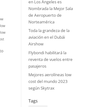
en Los Ángeles es
Nombrada la Mejor Sala
de Aeropuerto de
ow
Norteamérica
low
Toda la grandeza de la
 low
aviación en el Dubái
ost
Airshow
to
Flybondi habilitará la
reventa de vuelos entre
pasajeros
Mejores aerolíneas low
cost del mundo 2023
según Skytrax
Tags