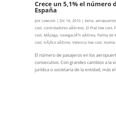
Crece un 5,1% el número d
España
por
Lowcost
|
Dic 16, 2010
|
Aena
,
aeropuertos
cost
,
controladores aÃ©reos
,
El Prat low cost
,
cost
,
MÃ¡laga
,
navegaciÃ³n aÃ©rea
,
Palma de M
cost
,
trÃ¡fico aÃ©reo
,
Valencia low cost
,
Vuelos
El número de pasajeros en los aeropuer
consecutivo . Con grandes cambios a la vi
jurídica o societaria de la entidad, más e