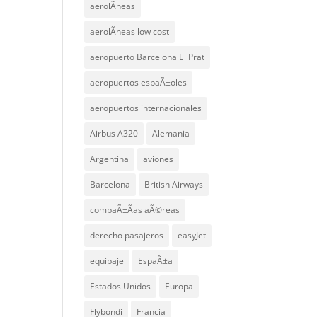
aerolÃ­neas
aerolÃ­neas low cost
aeropuerto Barcelona El Prat
aeropuertos espaÃ±oles
aeropuertos internacionales
Airbus A320
Alemania
Argentina
aviones
Barcelona
British Airways
compaÃ±Ã­as aÃ©reas
derecho pasajeros
easyJet
equipaje
EspaÃ±a
Estados Unidos
Europa
Flybondi
Francia