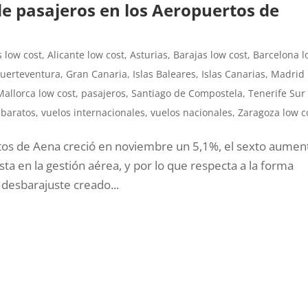
e pasajeros en los Aeropuertos de
 low cost
,
Alicante low cost
,
Asturias
,
Barajas low cost
,
Barcelona l
Fuerteventura
,
Gran Canaria
,
Islas Baleares
,
Islas Canarias
,
Madrid 
allorca low cost
,
pasajeros
,
Santiago de Compostela
,
Tenerife Sur
 baratos
,
vuelos internacionales
,
vuelos nacionales
,
Zaragoza low c
tos de Aena creció en noviembre un 5,1%, el sexto aumen
sta en la gestión aérea, y por lo que respecta a la forma
l desbarajuste creado...