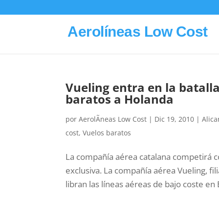
Aerolíneas Low Cost
Vueling entra en la batall
baratos a Holanda
por
AerolÃ­neas Low Cost
|
Dic 19, 2010
|
Alica
cost
,
Vuelos baratos
La compañía aérea catalana competirá c
exclusiva. La compañía aérea Vueling, fili
libran las líneas aéreas de bajo coste en El