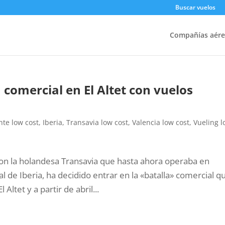
Buscar vuelos
Compañías aére
a comercial en El Altet con vuelos
nte low cost
,
Iberia
,
Transavia low cost
,
Valencia low cost
,
Vueling 
on la holandesa Transavia que hasta ahora operaba en
al de Iberia, ha decidido entrar en la «batalla» comercial q
 Altet y a partir de abril...