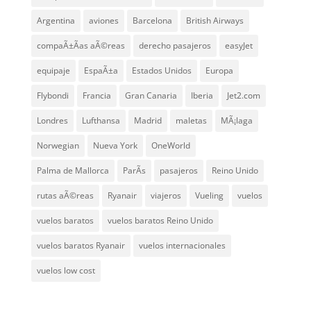
Argentina
aviones
Barcelona
British Airways
compaÃ±Ã­as aÃ©reas
derecho pasajeros
easyJet
equipaje
EspaÃ±a
Estados Unidos
Europa
Flybondi
Francia
Gran Canaria
Iberia
Jet2.com
Londres
Lufthansa
Madrid
maletas
MÃ¡laga
Norwegian
Nueva York
OneWorld
Palma de Mallorca
ParÃ­s
pasajeros
Reino Unido
rutas aÃ©reas
Ryanair
viajeros
Vueling
vuelos
vuelos baratos
vuelos baratos Reino Unido
vuelos baratos Ryanair
vuelos internacionales
vuelos low cost