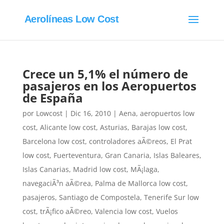
Aerolíneas Low Cost
Crece un 5,1% el número de
pasajeros en los Aeropuertos
de España
por
Lowcost
|
Dic 16, 2010
|
Aena
,
aeropuertos low
cost
,
Alicante low cost
,
Asturias
,
Barajas low cost
,
Barcelona low cost
,
controladores aÃ©reos
,
El Prat
low cost
,
Fuerteventura
,
Gran Canaria
,
Islas Baleares
,
Islas Canarias
,
Madrid low cost
,
MÃ¡laga
,
navegaciÃ³n aÃ©rea
,
Palma de Mallorca low cost
,
pasajeros
,
Santiago de Compostela
,
Tenerife Sur low
cost
,
trÃ¡fico aÃ©reo
,
Valencia low cost
,
Vuelos