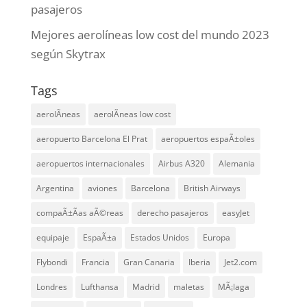
pasajeros
Mejores aerolíneas low cost del mundo 2023
según Skytrax
Tags
aerolÃ­neas
aerolÃ­neas low cost
aeropuerto Barcelona El Prat
aeropuertos espaÃ±oles
aeropuertos internacionales
Airbus A320
Alemania
Argentina
aviones
Barcelona
British Airways
compaÃ±Ã­as aÃ©reas
derecho pasajeros
easyJet
equipaje
EspaÃ±a
Estados Unidos
Europa
Flybondi
Francia
Gran Canaria
Iberia
Jet2.com
Londres
Lufthansa
Madrid
maletas
MÃ¡laga