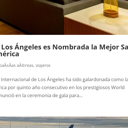
en Los Ángeles es Nombrada la Mejor S
mérica
paÃ±Ã­as aÃ©reas
,
viajeros
o Internacional de Los Ángeles ha sido galardonada como l
ca por quinto año consecutivo en los prestigiosos World
unció en la ceremonia de gala para...