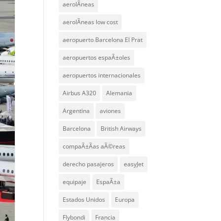
aerolÃ­neas
aerolÃ­neas low cost
aeropuerto Barcelona El Prat
aeropuertos espaÃ±oles
aeropuertos internacionales
Airbus A320
Alemania
Argentina
aviones
Barcelona
British Airways
compaÃ±Ã­as aÃ©reas
derecho pasajeros
easyJet
equipaje
EspaÃ±a
Estados Unidos
Europa
Flybondi
Francia