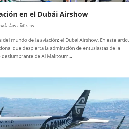
iación en el Dubái Airshow
paÃ±Ã­as aÃ©reas
s del mundo de la aviación: el Dubai Airshow. En este artícu
onal que despierta la admiración de entusiastas de la
rio deslumbrante de Al Maktoum...