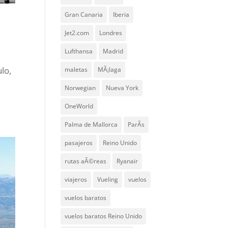
Gran Canaria
Iberia
Jet2.com
Londres
Lufthansa
Madrid
lo,
maletas
MÃ¡laga
Norwegian
Nueva York
OneWorld
Palma de Mallorca
ParÃ­s
pasajeros
Reino Unido
rutas aÃ©reas
Ryanair
viajeros
Vueling
vuelos
vuelos baratos
vuelos baratos Reino Unido