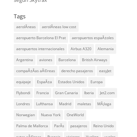
Tags
aerolÃ­neas
aerolÃ­neas low cost
aeropuerto Barcelona El Prat
aeropuertos espaÃ±oles
aeropuertos internacionales
Airbus A320
Alemania
Argentina
aviones
Barcelona
British Airways
compaÃ±Ã­as aÃ©reas
derecho pasajeros
easyJet
equipaje
EspaÃ±a
Estados Unidos
Europa
Flybondi
Francia
Gran Canaria
Iberia
Jet2.com
Londres
Lufthansa
Madrid
maletas
MÃ¡laga
Norwegian
Nueva York
OneWorld
Palma de Mallorca
ParÃ­s
pasajeros
Reino Unido
rutas aÃ©reas
Ryanair
viajeros
Vueling
vuelos