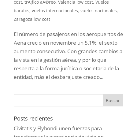
cost
,
trÃ¡fico aÃ©reo
,
Valencia low cost
,
Vuelos
baratos
,
vuelos internacionales
,
vuelos nacionales
,
Zaragoza low cost
El número de pasajeros en los aeropuertos de
Aena creció en noviembre un 5,1%, el sexto
aumento consecutivo . Con grandes cambios a
la vista en la gestión aérea, y por lo que
respecta a la forma jurídica o societaria de la
entidad, más el desbarajuste creado...
Posts recientes
Civitatis y Flybondi unen fuerzas para
transformar la experiencia de viaje en