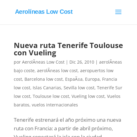
Aerolíneas Low Cost
Nueva ruta Tenerife Toulouse
con Vueling
por
AerolÃ­neas Low Cost
|
Dic 26, 2010
|
aerolÃ­neas
bajo coste
,
aerolÃ­neas low cost
,
aeropuertos low
cost
,
Barcelona low cost
,
EspaÃ±a
,
Europa
,
Francia
low cost
,
Islas Canarias
,
Sevilla low cost
,
Tenerife Sur
low cost
,
Toulouse low cost
,
Vueling low cost
,
Vuelos
baratos
,
vuelos internacionales
Tenerife estrenará el año próximo una nueva
ruta con Francia: a partir de abril próximo,
Vueling conectará la isla con la ciudad