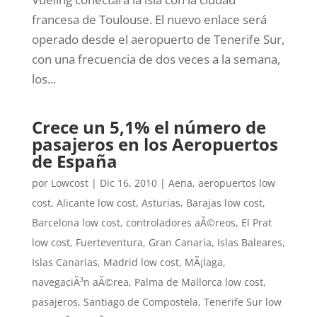
francesa de Toulouse. El nuevo enlace será
operado desde el aeropuerto de Tenerife Sur,
con una frecuencia de dos veces a la semana,
los...
Crece un 5,1% el número de
pasajeros en los Aeropuertos
de España
por
Lowcost
|
Dic 16, 2010
|
Aena
,
aeropuertos low
cost
,
Alicante low cost
,
Asturias
,
Barajas low cost
,
Barcelona low cost
,
controladores aÃ©reos
,
El Prat
low cost
,
Fuerteventura
,
Gran Canaria
,
Islas Baleares
,
Islas Canarias
,
Madrid low cost
,
MÃ¡laga
,
navegaciÃ³n aÃ©rea
,
Palma de Mallorca low cost
,
pasajeros
,
Santiago de Compostela
,
Tenerife Sur low