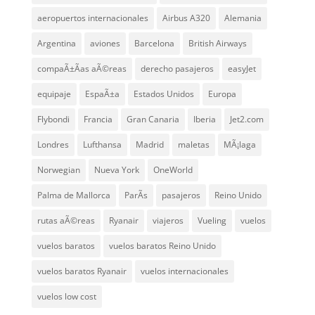
aeropuertos internacionales
Airbus A320
Alemania
Argentina
aviones
Barcelona
British Airways
compaÃ±Ã­as aÃ©reas
derecho pasajeros
easyJet
equipaje
EspaÃ±a
Estados Unidos
Europa
Flybondi
Francia
Gran Canaria
Iberia
Jet2.com
Londres
Lufthansa
Madrid
maletas
MÃ¡laga
Norwegian
Nueva York
OneWorld
Palma de Mallorca
ParÃ­s
pasajeros
Reino Unido
rutas aÃ©reas
Ryanair
viajeros
Vueling
vuelos
vuelos baratos
vuelos baratos Reino Unido
vuelos baratos Ryanair
vuelos internacionales
vuelos low cost