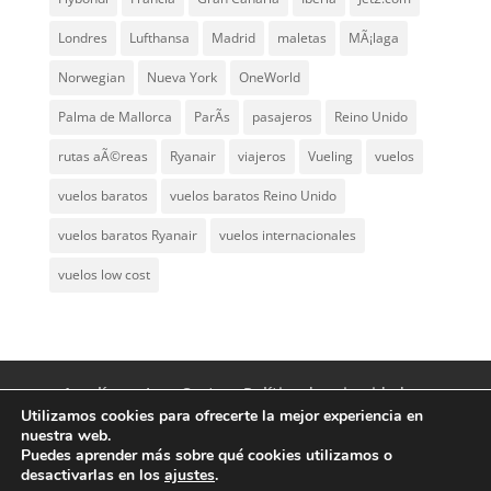
Londres
Lufthansa
Madrid
maletas
MÃ¡laga
Norwegian
Nueva York
OneWorld
Palma de Mallorca
ParÃ­s
pasajeros
Reino Unido
rutas aÃ©reas
Ryanair
viajeros
Vueling
vuelos
vuelos baratos
vuelos baratos Reino Unido
vuelos baratos Ryanair
vuelos internacionales
vuelos low cost
Aerolíneas Low Cost
Política de privacidad
Utilizamos cookies para ofrecerte la mejor experiencia en
Aviso Legal
Contacto
nuestra web.
Puedes aprender más sobre qué cookies utilizamos o
desactivarlas en los
ajustes
.
© Aerolíneas Low Cost 2007 - 2024 | Vuelos