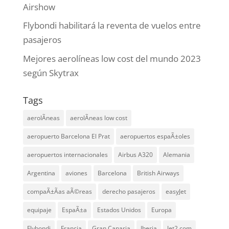
Airshow
Flybondi habilitará la reventa de vuelos entre
pasajeros
Mejores aerolíneas low cost del mundo 2023
según Skytrax
Tags
aerolÃ­neas
aerolÃ­neas low cost
aeropuerto Barcelona El Prat
aeropuertos espaÃ±oles
aeropuertos internacionales
Airbus A320
Alemania
Argentina
aviones
Barcelona
British Airways
compaÃ±Ã­as aÃ©reas
derecho pasajeros
easyJet
equipaje
EspaÃ±a
Estados Unidos
Europa
Flybondi
Francia
Gran Canaria
Iberia
Jet2.com