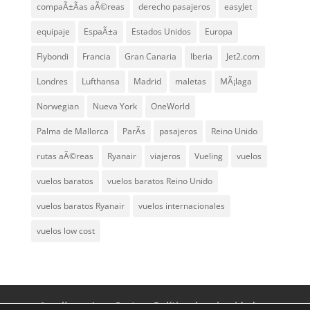
compaÃ±Ã­as aÃ©reas
derecho pasajeros
easyJet
equipaje
EspaÃ±a
Estados Unidos
Europa
Flybondi
Francia
Gran Canaria
Iberia
Jet2.com
Londres
Lufthansa
Madrid
maletas
MÃ¡laga
Norwegian
Nueva York
OneWorld
Palma de Mallorca
ParÃ­s
pasajeros
Reino Unido
rutas aÃ©reas
Ryanair
viajeros
Vueling
vuelos
vuelos baratos
vuelos baratos Reino Unido
vuelos baratos Ryanair
vuelos internacionales
vuelos low cost
Aerolíneas Low Cost
Política de privacidad