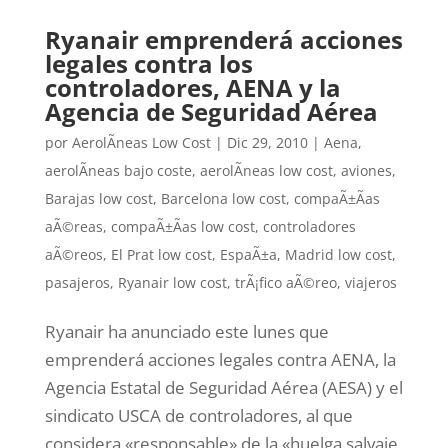
Ryanair emprenderá acciones
legales contra los
controladores, AENA y la
Agencia de Seguridad Aérea
por
AerolÃ­neas Low Cost
|
Dic 29, 2010
|
Aena
,
aerolÃ­neas bajo coste
,
aerolÃ­neas low cost
,
aviones
,
Barajas low cost
,
Barcelona low cost
,
compaÃ±Ã­as
aÃ©reas
,
compaÃ±Ã­as low cost
,
controladores
aÃ©reos
,
El Prat low cost
,
EspaÃ±a
,
Madrid low cost
,
pasajeros
,
Ryanair low cost
,
trÃ¡fico aÃ©reo
,
viajeros
Ryanair ha anunciado este lunes que
emprenderá acciones legales contra AENA, la
Agencia Estatal de Seguridad Aérea (AESA) y el
sindicato USCA de controladores, al que
considera «responsable» de la «huelga salvaje