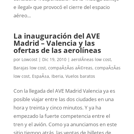
e ilegal» que provocó el cierre del espacio
aéreo...
La inauguración del AVE
Madrid – Valencia y las
ofertas de las aerolíneas
por
Lowcost
|
Dic 19, 2010
|
aerolÃ­neas low cost
,
Barajas low cost
,
compaÃ±Ã­as aÃ©reas
,
compaÃ±Ã­as
low cost
,
EspaÃ±a
,
Iberia
,
Vuelos baratos
Con la llegada del AVE Madrid Valencia ya es
posible viajar entre las dos ciudades en una
hora y treinta y cinco minutos. Y ya ha
empezado la fuerte competencia entre el
tren y el avión. Como ya anunciamos en este
sitio tiempo atrás, las ventas de billetes de