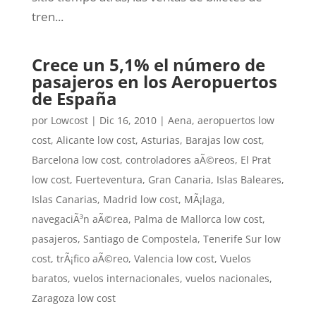
tren...
Crece un 5,1% el número de
pasajeros en los Aeropuertos
de España
por
Lowcost
|
Dic 16, 2010
|
Aena
,
aeropuertos low
cost
,
Alicante low cost
,
Asturias
,
Barajas low cost
,
Barcelona low cost
,
controladores aÃ©reos
,
El Prat
low cost
,
Fuerteventura
,
Gran Canaria
,
Islas Baleares
,
Islas Canarias
,
Madrid low cost
,
MÃ¡laga
,
navegaciÃ³n aÃ©rea
,
Palma de Mallorca low cost
,
pasajeros
,
Santiago de Compostela
,
Tenerife Sur low
cost
,
trÃ¡fico aÃ©reo
,
Valencia low cost
,
Vuelos
baratos
,
vuelos internacionales
,
vuelos nacionales
,
Zaragoza low cost