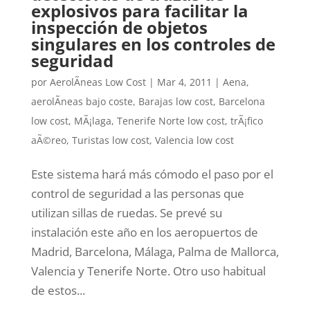
explosivos para facilitar la
inspección de objetos
singulares en los controles de
seguridad
por
AerolÃ­neas Low Cost
|
Mar 4, 2011
|
Aena
,
aerolÃ­neas bajo coste
,
Barajas low cost
,
Barcelona
low cost
,
MÃ¡laga
,
Tenerife Norte low cost
,
trÃ¡fico
aÃ©reo
,
Turistas low cost
,
Valencia low cost
Este sistema hará más cómodo el paso por el
control de seguridad a las personas que
utilizan sillas de ruedas. Se prevé su
instalación este año en los aeropuertos de
Madrid, Barcelona, Málaga, Palma de Mallorca,
Valencia y Tenerife Norte. Otro uso habitual
de estos...