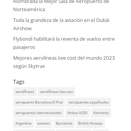
Nombrada la Mejor Sala de Aeropuerto de
Norteamérica
Toda la grandeza de la aviación en el Dubái
Airshow
Flybondi habilitará la reventa de vuelos entre
pasajeros
Mejores aerolíneas low cost del mundo 2023
según Skytrax
Tags
aerolÃ­neas
aerolÃ­neas low cost
aeropuerto Barcelona El Prat
aeropuertos espaÃ±oles
aeropuertos internacionales
Airbus A320
Alemania
Argentina
aviones
Barcelona
British Airways