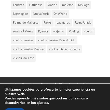
Londres
Lufthansa
Madrid
maletas
MÃ¡laga
Norwegian
Nueva York
OneWorld
Palma de Mallorca
ParÃ­s
pasajeros
Reino Unido
rutas aÃ©reas
Ryanair
viajeros
Vueling
vuelos
vuelos baratos
vuelos baratos Reino Unido
vuelos baratos Ryanair
vuelos internacionales
vuelos low cost
Aerolíneas Low Cost
Política de privacidad
Utilizamos cookies para ofrecerte la mejor experiencia en
Aviso Legal
Contacto
nuestra web.
Puedes aprender más sobre qué cookies utilizamos o
desactivarlas en los
ajustes
.
© Aerolíneas Low Cost 2007 - 2024 | Vuelos