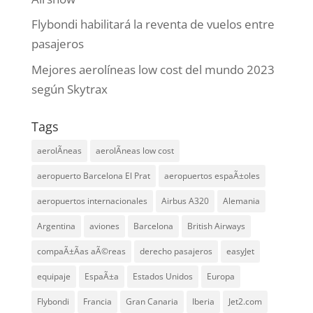
Flybondi habilitará la reventa de vuelos entre
pasajeros
Mejores aerolíneas low cost del mundo 2023
según Skytrax
Tags
aerolÃ­neas
aerolÃ­neas low cost
aeropuerto Barcelona El Prat
aeropuertos espaÃ±oles
aeropuertos internacionales
Airbus A320
Alemania
Argentina
aviones
Barcelona
British Airways
compaÃ±Ã­as aÃ©reas
derecho pasajeros
easyJet
equipaje
EspaÃ±a
Estados Unidos
Europa
Flybondi
Francia
Gran Canaria
Iberia
Jet2.com