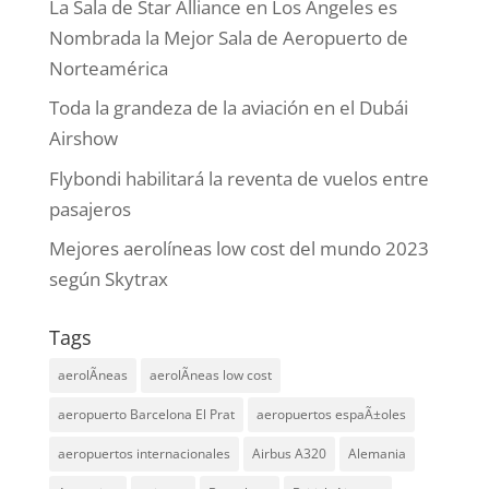
La Sala de Star Alliance en Los Ángeles es
Nombrada la Mejor Sala de Aeropuerto de
Norteamérica
Toda la grandeza de la aviación en el Dubái
Airshow
Flybondi habilitará la reventa de vuelos entre
pasajeros
Mejores aerolíneas low cost del mundo 2023
según Skytrax
Tags
aerolÃ­neas
aerolÃ­neas low cost
aeropuerto Barcelona El Prat
aeropuertos espaÃ±oles
aeropuertos internacionales
Airbus A320
Alemania