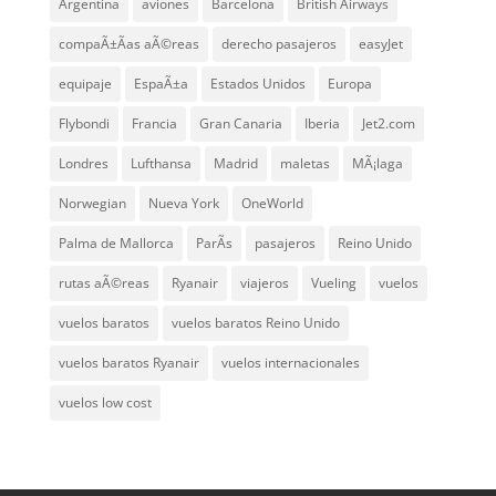
Argentina
aviones
Barcelona
British Airways
compaÃ±Ã­as aÃ©reas
derecho pasajeros
easyJet
equipaje
EspaÃ±a
Estados Unidos
Europa
Flybondi
Francia
Gran Canaria
Iberia
Jet2.com
Londres
Lufthansa
Madrid
maletas
MÃ¡laga
Norwegian
Nueva York
OneWorld
Palma de Mallorca
ParÃ­s
pasajeros
Reino Unido
rutas aÃ©reas
Ryanair
viajeros
Vueling
vuelos
vuelos baratos
vuelos baratos Reino Unido
vuelos baratos Ryanair
vuelos internacionales
vuelos low cost