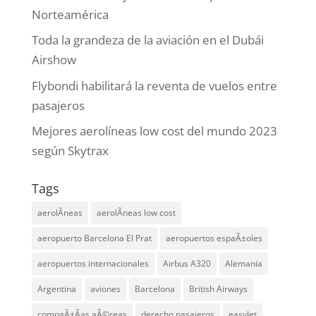
Norteamérica
Toda la grandeza de la aviación en el Dubái
Airshow
Flybondi habilitará la reventa de vuelos entre
pasajeros
Mejores aerolíneas low cost del mundo 2023
según Skytrax
Tags
aerolÃ­neas
aerolÃ­neas low cost
aeropuerto Barcelona El Prat
aeropuertos espaÃ±oles
aeropuertos internacionales
Airbus A320
Alemania
Argentina
aviones
Barcelona
British Airways
compaÃ±Ã­as aÃ©reas
derecho pasajeros
easyJet