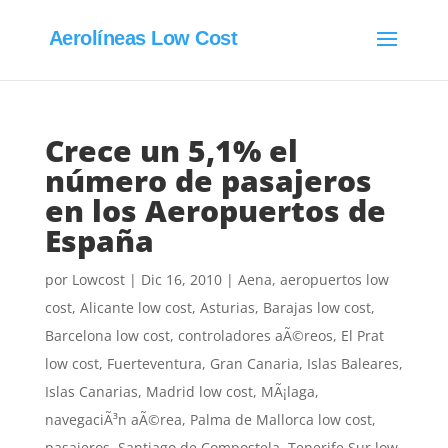
Aerolíneas Low Cost
Crece un 5,1% el
número de pasajeros
en los Aeropuertos de
España
por
Lowcost
|
Dic 16, 2010
|
Aena
,
aeropuertos low
cost
,
Alicante low cost
,
Asturias
,
Barajas low cost
,
Barcelona low cost
,
controladores aÃ©reos
,
El Prat
low cost
,
Fuerteventura
,
Gran Canaria
,
Islas Baleares
,
Islas Canarias
,
Madrid low cost
,
MÃ¡laga
,
navegaciÃ³n aÃ©rea
,
Palma de Mallorca low cost
,
pasajeros
,
Santiago de Compostela
,
Tenerife Sur low