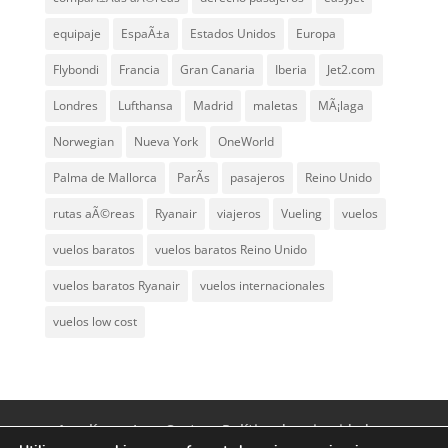
equipaje
EspaÃ±a
Estados Unidos
Europa
Flybondi
Francia
Gran Canaria
Iberia
Jet2.com
Londres
Lufthansa
Madrid
maletas
MÃ¡laga
Norwegian
Nueva York
OneWorld
Palma de Mallorca
ParÃ­s
pasajeros
Reino Unido
rutas aÃ©reas
Ryanair
viajeros
Vueling
vuelos
vuelos baratos
vuelos baratos Reino Unido
vuelos baratos Ryanair
vuelos internacionales
vuelos low cost
Aerolíneas Low Cost
Política de privacidad