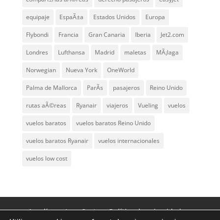
equipaje
EspaÃ±a
Estados Unidos
Europa
Flybondi
Francia
Gran Canaria
Iberia
Jet2.com
Londres
Lufthansa
Madrid
maletas
MÃ¡laga
Norwegian
Nueva York
OneWorld
Palma de Mallorca
ParÃ­s
pasajeros
Reino Unido
rutas aÃ©reas
Ryanair
viajeros
Vueling
vuelos
vuelos baratos
vuelos baratos Reino Unido
vuelos baratos Ryanair
vuelos internacionales
vuelos low cost
Aerolíneas Low Cost
Política de privacidad