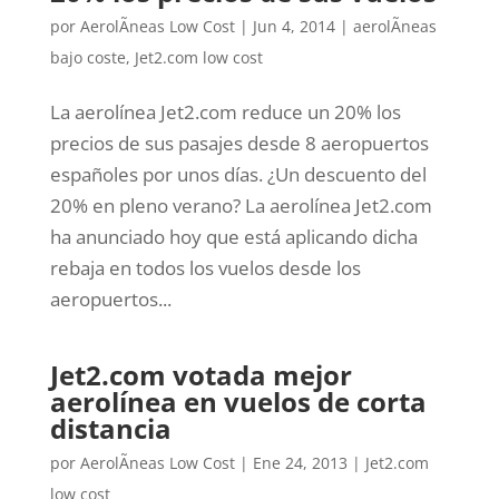
por
AerolÃ­neas Low Cost
|
Jun 4, 2014
|
aerolÃ­neas
bajo coste
,
Jet2.com low cost
La aerolínea Jet2.com reduce un 20% los
precios de sus pasajes desde 8 aeropuertos
españoles por unos días. ¿Un descuento del
20% en pleno verano? La aerolínea Jet2.com
ha anunciado hoy que está aplicando dicha
rebaja en todos los vuelos desde los
aeropuertos...
Jet2.com votada mejor
aerolínea en vuelos de corta
distancia
por
AerolÃ­neas Low Cost
|
Ene 24, 2013
|
Jet2.com
low cost