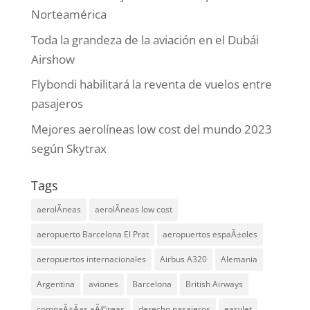
Norteamérica
Toda la grandeza de la aviación en el Dubái
Airshow
Flybondi habilitará la reventa de vuelos entre
pasajeros
Mejores aerolíneas low cost del mundo 2023
según Skytrax
Tags
aerolÃ­neas
aerolÃ­neas low cost
aeropuerto Barcelona El Prat
aeropuertos espaÃ±oles
aeropuertos internacionales
Airbus A320
Alemania
Argentina
aviones
Barcelona
British Airways
compaÃ±Ã­as aÃ©reas
derecho pasajeros
easyJet