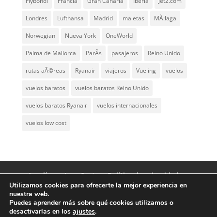
Flybondi
Francia
Gran Canaria
Iberia
Jet2.com
Londres
Lufthansa
Madrid
maletas
MÃ¡laga
Norwegian
Nueva York
OneWorld
Palma de Mallorca
ParÃ­s
pasajeros
Reino Unido
rutas aÃ©reas
Ryanair
viajeros
Vueling
vuelos
vuelos baratos
vuelos baratos Reino Unido
vuelos baratos Ryanair
vuelos internacionales
vuelos low cost
Aerolíneas Low Cost
Política de privacidad
Utilizamos cookies para ofrecerte la mejor experiencia en
Aviso Legal
Contacto
nuestra web.
Puedes aprender más sobre qué cookies utilizamos o
desactivarlas en los
ajustes
.