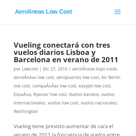
Aerolíneas Low Cost
Vueling conectará con tres
vuelos diarios Lisboa y
Barcelona en verano de 2011
por
Lowcost
|
Dic 27, 2010
|
aerolÃ­neas bajo coste
,
aerolÃ­neas low cost
,
aeropuertos low cost
,
Air Berlin
low cost
,
compaÃ±Ã­as low cost
,
easyJet low cost
,
EspaÃ±a
,
Ryanair low cost
,
Vuelos baratos
,
vuelos
internacionales
,
vuelos low cost
,
vuelos nacionales
,
Washington
Vueling tiene previsto aumentar de cara el
verano de 2011 la frecuencia de vuelos entre