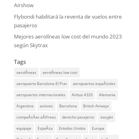
Airshow
Flybondi habilitará la reventa de vuelos entre
pasajeros
Mejores aerolíneas low cost del mundo 2023
según Skytrax
Tags
aerolÃ­neas
aerolÃ­neas low cost
aeropuerto Barcelona El Prat
aeropuertos espaÃ±oles
aeropuertos internacionales
Airbus A320
Alemania
Argentina
aviones
Barcelona
British Airways
compaÃ±Ã­as aÃ©reas
derecho pasajeros
easyJet
equipaje
EspaÃ±a
Estados Unidos
Europa