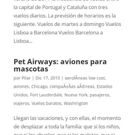
la capital de Portugal y Cataluña con tres
vuelos diarios. La previsión de horarios es la
siguiente. Vuelos de martes a domingo Vuelos
Lisboa a Barcelona Vuelos Barcelona a
Lisboa...
Pet Airways: aviones para
mascotas
por
Pilar
|
Dic 17, 2010
|
aerolÃ­neas low cost
,
aviones
,
Chicago
,
compaÃ±Ã­as aÃ©reas
,
Estados
Unidos
,
Fort Lauderdale
,
Nueva York
,
pasajeros
,
viajeros
,
Vuelos baratos
,
Washington
Llegan las vacaciones, y con ellas, el momento
de desplazar a toda la familia: que si los niños,
que si los abuelos, que si las maletas, que si