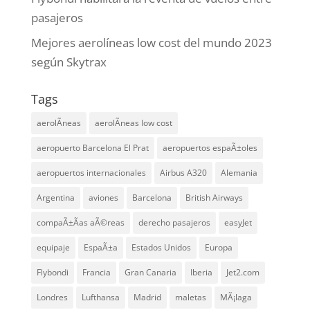
pasajeros
Mejores aerolíneas low cost del mundo 2023
según Skytrax
Tags
aerolÃ­neas
aerolÃ­neas low cost
aeropuerto Barcelona El Prat
aeropuertos espaÃ±oles
aeropuertos internacionales
Airbus A320
Alemania
Argentina
aviones
Barcelona
British Airways
compaÃ±Ã­as aÃ©reas
derecho pasajeros
easyJet
equipaje
EspaÃ±a
Estados Unidos
Europa
Flybondi
Francia
Gran Canaria
Iberia
Jet2.com
Londres
Lufthansa
Madrid
maletas
MÃ¡laga