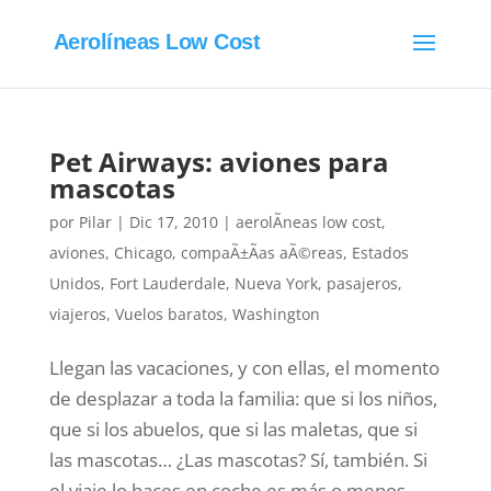
Aerolíneas Low Cost
Pet Airways: aviones para
mascotas
por
Pilar
|
Dic 17, 2010
|
aerolÃ­neas low cost
,
aviones
,
Chicago
,
compaÃ±Ã­as aÃ©reas
,
Estados
Unidos
,
Fort Lauderdale
,
Nueva York
,
pasajeros
,
viajeros
,
Vuelos baratos
,
Washington
Llegan las vacaciones, y con ellas, el momento
de desplazar a toda la familia: que si los niños,
que si los abuelos, que si las maletas, que si
las mascotas… ¿Las mascotas? Sí, también. Si
el viaje lo haces en coche es más o menos