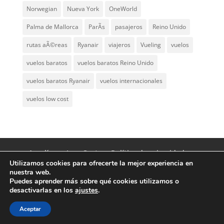
Norwegian
Nueva York
OneWorld
Palma de Mallorca
ParÃ­s
pasajeros
Reino Unido
rutas aÃ©reas
Ryanair
viajeros
Vueling
vuelos
vuelos baratos
vuelos baratos Reino Unido
vuelos baratos Ryanair
vuelos internacionales
vuelos low cost
Aerolíneas Low Cost
Política de privacidad
Utilizamos cookies para ofrecerte la mejor experiencia en
Aviso Legal
Contacto
nuestra web.
Puedes aprender más sobre qué cookies utilizamos o
desactivarlas en los
ajustes
.
© Aerolíneas Low Cost 2007 - 2024 | Vuelos
baratos y aerolíneas low cost worldwide
Aceptar