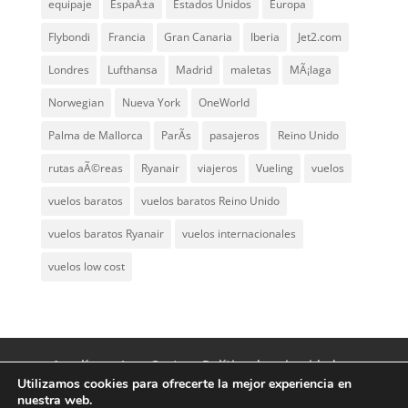
equipaje
EspaÃ±a
Estados Unidos
Europa
Flybondi
Francia
Gran Canaria
Iberia
Jet2.com
Londres
Lufthansa
Madrid
maletas
MÃ¡laga
Norwegian
Nueva York
OneWorld
Palma de Mallorca
ParÃ­s
pasajeros
Reino Unido
rutas aÃ©reas
Ryanair
viajeros
Vueling
vuelos
vuelos baratos
vuelos baratos Reino Unido
vuelos baratos Ryanair
vuelos internacionales
vuelos low cost
Aerolíneas Low Cost
Política de privacidad
Utilizamos cookies para ofrecerte la mejor experiencia en
Aviso Legal
Contacto
nuestra web.