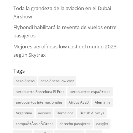
Toda la grandeza de la aviación en el Dubái
Airshow
Flybondi habilitará la reventa de vuelos entre
pasajeros
Mejores aerolíneas low cost del mundo 2023
según Skytrax
Tags
aerolÃ­neas
aerolÃ­neas low cost
aeropuerto Barcelona El Prat
aeropuertos espaÃ±oles
aeropuertos internacionales
Airbus A320
Alemania
Argentina
aviones
Barcelona
British Airways
compaÃ±Ã­as aÃ©reas
derecho pasajeros
easyJet