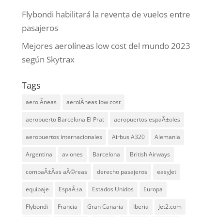
Flybondi habilitará la reventa de vuelos entre
pasajeros
Mejores aerolíneas low cost del mundo 2023
según Skytrax
Tags
aerolÃ­neas
aerolÃ­neas low cost
aeropuerto Barcelona El Prat
aeropuertos espaÃ±oles
aeropuertos internacionales
Airbus A320
Alemania
Argentina
aviones
Barcelona
British Airways
compaÃ±Ã­as aÃ©reas
derecho pasajeros
easyJet
equipaje
EspaÃ±a
Estados Unidos
Europa
Flybondi
Francia
Gran Canaria
Iberia
Jet2.com