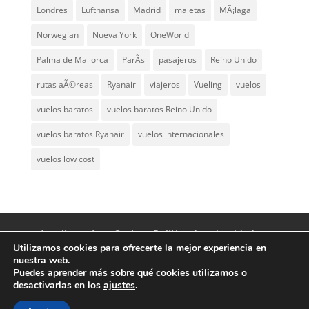
Londres
Lufthansa
Madrid
maletas
MÃ¡laga
Norwegian
Nueva York
OneWorld
Palma de Mallorca
ParÃ­s
pasajeros
Reino Unido
rutas aÃ©reas
Ryanair
viajeros
Vueling
vuelos
vuelos baratos
vuelos baratos Reino Unido
vuelos baratos Ryanair
vuelos internacionales
vuelos low cost
Aerolíneas Low Cost
Política de privacidad
Utilizamos cookies para ofrecerte la mejor experiencia en
Aviso Legal
Contacto
nuestra web.
Puedes aprender más sobre qué cookies utilizamos o
desactivarlas en los
ajustes
.
© Aerolíneas Low Cost 2007 - 2024 | Vuelos