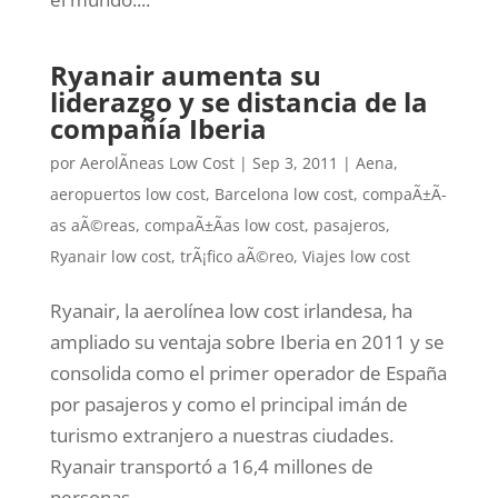
Ryanair aumenta su
liderazgo y se distancia de la
compañía Iberia
por
AerolÃ­neas Low Cost
|
Sep 3, 2011
|
Aena
,
aeropuertos low cost
,
Barcelona low cost
,
compaÃ±Ã­
as aÃ©reas
,
compaÃ±Ã­as low cost
,
pasajeros
,
Ryanair low cost
,
trÃ¡fico aÃ©reo
,
Viajes low cost
Ryanair, la aerolínea low cost irlandesa, ha
ampliado su ventaja sobre Iberia en 2011 y se
consolida como el primer operador de España
por pasajeros y como el principal imán de
turismo extranjero a nuestras ciudades.
Ryanair transportó a 16,4 millones de
personas...