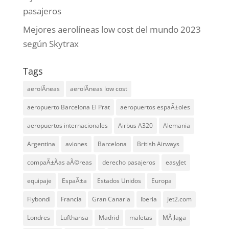
pasajeros
Mejores aerolíneas low cost del mundo 2023
según Skytrax
Tags
aerolÃ­neas
aerolÃ­neas low cost
aeropuerto Barcelona El Prat
aeropuertos espaÃ±oles
aeropuertos internacionales
Airbus A320
Alemania
Argentina
aviones
Barcelona
British Airways
compaÃ±Ã­as aÃ©reas
derecho pasajeros
easyJet
equipaje
EspaÃ±a
Estados Unidos
Europa
Flybondi
Francia
Gran Canaria
Iberia
Jet2.com
Londres
Lufthansa
Madrid
maletas
MÃ¡laga