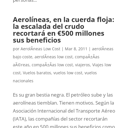
Aerolíneas, en la cuerda floja:
la escalada del crudo
recortará en €500 millones
sus beneficios
por
AerolÃ­neas Low Cost
|
Mar 8, 2011
|
aerolÃ­neas
bajo coste
,
aerolÃ­neas low cost
,
compaÃ±Ã­as
aÃ©reas
,
compaÃ±Ã­as low cost
,
viajeros
,
Viajes low
cost
,
Vuelos baratos
,
vuelos low cost
,
vuelos
nacionales
Es su gran bestia negra. El petróleo sube y las
aerolíneas tiemblan. Tienen motivos. Según la
Asociación Internacional del Transporte Aéreo
(IATA), las compañías del sector recortarán
este año en 500 millones sus beneficios como