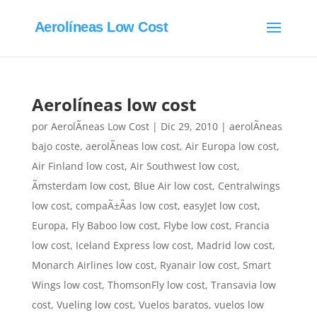
Aerolíneas Low Cost
Aerolíneas low cost
por
AerolÃ­neas Low Cost
|
Dic 29, 2010
|
aerolÃ­neas
bajo coste
,
aerolÃ­neas low cost
,
Air Europa low cost
,
Air Finland low cost
,
Air Southwest low cost
,
Ãmsterdam low cost
,
Blue Air low cost
,
Centralwings
low cost
,
compaÃ±Ã­as low cost
,
easyJet low cost
,
Europa
,
Fly Baboo low cost
,
Flybe low cost
,
Francia
low cost
,
Iceland Express low cost
,
Madrid low cost
,
Monarch Airlines low cost
,
Ryanair low cost
,
Smart
Wings low cost
,
ThomsonFly low cost
,
Transavia low
cost
,
Vueling low cost
,
Vuelos baratos
,
vuelos low