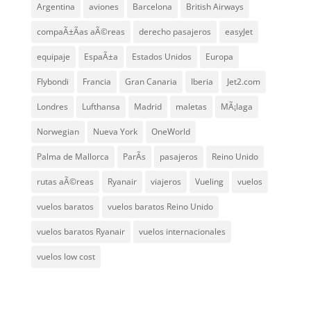
Argentina
aviones
Barcelona
British Airways
compaÃ±Ã­as aÃ©reas
derecho pasajeros
easyJet
equipaje
EspaÃ±a
Estados Unidos
Europa
Flybondi
Francia
Gran Canaria
Iberia
Jet2.com
Londres
Lufthansa
Madrid
maletas
MÃ¡laga
Norwegian
Nueva York
OneWorld
Palma de Mallorca
ParÃ­s
pasajeros
Reino Unido
rutas aÃ©reas
Ryanair
viajeros
Vueling
vuelos
vuelos baratos
vuelos baratos Reino Unido
vuelos baratos Ryanair
vuelos internacionales
vuelos low cost