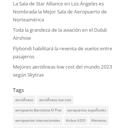
La Sala de Star Alliance en Los Ángeles es
Nombrada la Mejor Sala de Aeropuerto de
Norteamérica
Toda la grandeza de la aviación en el Dubái
Airshow
Flybondi habilitará la reventa de vuelos entre
pasajeros
Mejores aerolíneas low cost del mundo 2023
según Skytrax
Tags
aerolÃ­neas
aerolÃ­neas low cost
aeropuerto Barcelona El Prat
aeropuertos espaÃ±oles
aeropuertos internacionales
Airbus A320
Alemania