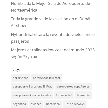
Nombrada la Mejor Sala de Aeropuerto de
Norteamérica
Toda la grandeza de la aviación en el Dubái
Airshow
Flybondi habilitará la reventa de vuelos entre
pasajeros
Mejores aerolíneas low cost del mundo 2023
según Skytrax
Tags
aerolÃ­neas
aerolÃ­neas low cost
aeropuerto Barcelona El Prat
aeropuertos espaÃ±oles
aeropuertos internacionales
Airbus A320
Alemania
Argentina
aviones
Barcelona
British Airways