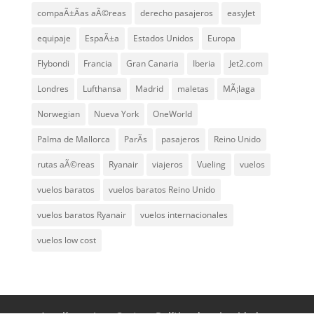
compaÃ±Ã­as aÃ©reas
derecho pasajeros
easyJet
equipaje
EspaÃ±a
Estados Unidos
Europa
Flybondi
Francia
Gran Canaria
Iberia
Jet2.com
Londres
Lufthansa
Madrid
maletas
MÃ¡laga
Norwegian
Nueva York
OneWorld
Palma de Mallorca
ParÃ­s
pasajeros
Reino Unido
rutas aÃ©reas
Ryanair
viajeros
Vueling
vuelos
vuelos baratos
vuelos baratos Reino Unido
vuelos baratos Ryanair
vuelos internacionales
vuelos low cost