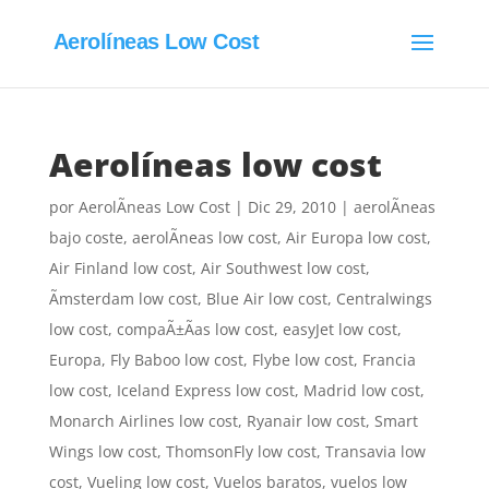
Aerolíneas Low Cost
Aerolíneas low cost
por
AerolÃ­neas Low Cost
|
Dic 29, 2010
|
aerolÃ­neas
bajo coste
,
aerolÃ­neas low cost
,
Air Europa low cost
,
Air Finland low cost
,
Air Southwest low cost
,
Ãmsterdam low cost
,
Blue Air low cost
,
Centralwings
low cost
,
compaÃ±Ã­as low cost
,
easyJet low cost
,
Europa
,
Fly Baboo low cost
,
Flybe low cost
,
Francia
low cost
,
Iceland Express low cost
,
Madrid low cost
,
Monarch Airlines low cost
,
Ryanair low cost
,
Smart
Wings low cost
,
ThomsonFly low cost
,
Transavia low
cost
,
Vueling low cost
,
Vuelos baratos
,
vuelos low