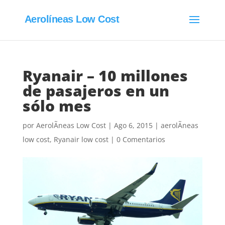
Aerolíneas Low Cost
Ryanair – 10 millones
de pasajeros en un
sólo mes
por
AerolÃ­neas Low Cost
|
Ago 6, 2015
|
aerolÃ­neas
low cost
,
Ryanair low cost
|
0 Comentarios