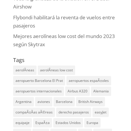
Airshow
Flybondi habilitará la reventa de vuelos entre
pasajeros
Mejores aerolíneas low cost del mundo 2023
según Skytrax
Tags
aerolÃ­neas
aerolÃ­neas low cost
aeropuerto Barcelona El Prat
aeropuertos espaÃ±oles
aeropuertos internacionales
Airbus A320
Alemania
Argentina
aviones
Barcelona
British Airways
compaÃ±Ã­as aÃ©reas
derecho pasajeros
easyJet
equipaje
EspaÃ±a
Estados Unidos
Europa