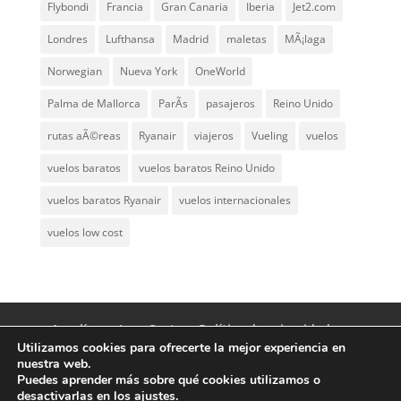
Flybondi
Francia
Gran Canaria
Iberia
Jet2.com
Londres
Lufthansa
Madrid
maletas
MÃ¡laga
Norwegian
Nueva York
OneWorld
Palma de Mallorca
ParÃ­s
pasajeros
Reino Unido
rutas aÃ©reas
Ryanair
viajeros
Vueling
vuelos
vuelos baratos
vuelos baratos Reino Unido
vuelos baratos Ryanair
vuelos internacionales
vuelos low cost
Aerolíneas Low Cost
Política de privacidad
Utilizamos cookies para ofrecerte la mejor experiencia en
Aviso Legal
Contacto
nuestra web.
Puedes aprender más sobre qué cookies utilizamos o
desactivarlas en los
ajustes
.