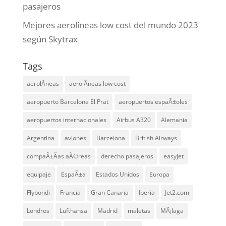
pasajeros
Mejores aerolíneas low cost del mundo 2023
según Skytrax
Tags
aerolÃ­neas
aerolÃ­neas low cost
aeropuerto Barcelona El Prat
aeropuertos espaÃ±oles
aeropuertos internacionales
Airbus A320
Alemania
Argentina
aviones
Barcelona
British Airways
compaÃ±Ã­as aÃ©reas
derecho pasajeros
easyJet
equipaje
EspaÃ±a
Estados Unidos
Europa
Flybondi
Francia
Gran Canaria
Iberia
Jet2.com
Londres
Lufthansa
Madrid
maletas
MÃ¡laga