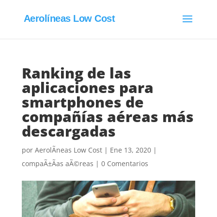
Aerolíneas Low Cost
Ranking de las
aplicaciones para
smartphones de
compañías aéreas más
descargadas
por
AerolÃ­neas Low Cost
|
Ene 13, 2020
|
compaÃ±Ã­as aÃ©reas
|
0 Comentarios