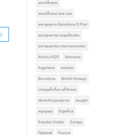
aerolÃ­neas
aerolÃ­neas low cost
aeropuerto Barcelona El Prat
aeropuertos espaÃ±oles
aeropuertos internacionales
Airbus A320
Alemania
Argentina
aviones
Barcelona
British Airways
compaÃ±Ã­as aÃ©reas
derecho pasajeros
easyJet
equipaje
EspaÃ±a
Estados Unidos
Europa
Flybondi
Francia