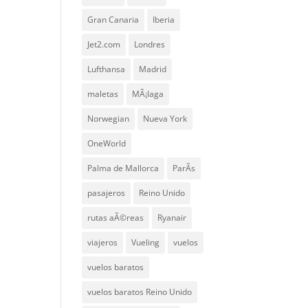
Gran Canaria
Iberia
Jet2.com
Londres
Lufthansa
Madrid
maletas
MÃ¡laga
Norwegian
Nueva York
OneWorld
Palma de Mallorca
ParÃ­s
pasajeros
Reino Unido
rutas aÃ©reas
Ryanair
viajeros
Vueling
vuelos
vuelos baratos
vuelos baratos Reino Unido