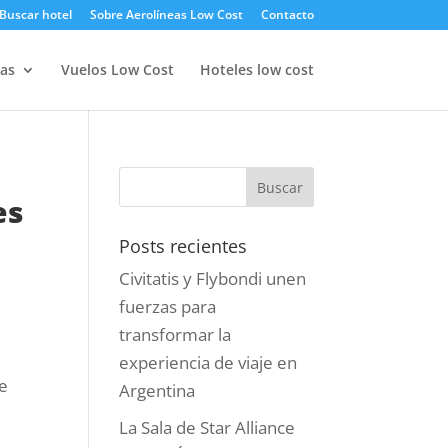
Buscar hotel
Sobre Aerolíneas Low Cost
Contacto
as
Vuelos Low Cost
Hoteles low cost
es
Posts recientes
Civitatis y Flybondi unen
fuerzas para
transformar la
experiencia de viaje en
de
Argentina
La Sala de Star Alliance