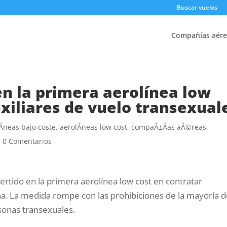
Buscar vuelos
Compañías aére
en la primera aerolínea low
uxiliares de vuelo transexual
Ã­neas bajo coste
,
aerolÃ­neas low cost
,
compaÃ±Ã­as aÃ©reas
,
|
0 Comentarios
vertido en la primera aerolínea low cost en contratar
ina. La medida rompe con las prohibiciones de la mayoría 
onas transexuales.