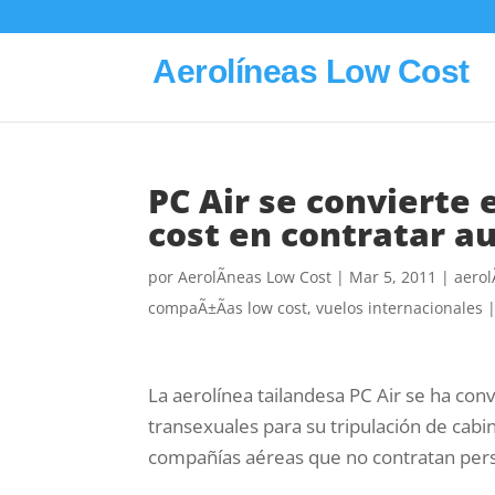
Aerolíneas Low Cost
PC Air se convierte 
cost en contratar a
por
AerolÃ­neas Low Cost
|
Mar 5, 2011
|
aerol
compaÃ±Ã­as low cost
,
vuelos internacionales
La aerolínea tailandesa PC Air se ha con
transexuales para su tripulación de cab
compañías aéreas que no contratan pers