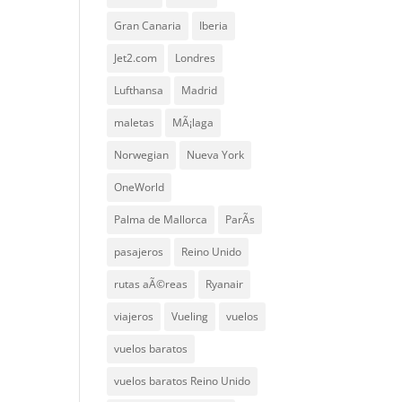
Gran Canaria
Iberia
Jet2.com
Londres
Lufthansa
Madrid
maletas
MÃ¡laga
Norwegian
Nueva York
OneWorld
Palma de Mallorca
ParÃ­s
pasajeros
Reino Unido
rutas aÃ©reas
Ryanair
viajeros
Vueling
vuelos
vuelos baratos
vuelos baratos Reino Unido