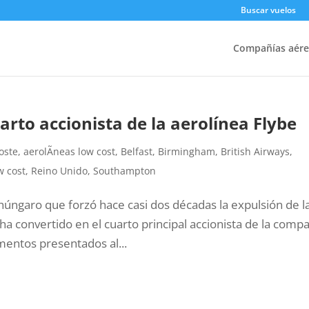
Buscar vuelos
Compañías aére
uarto accionista de la aerolínea Flybe
oste
,
aerolÃ­neas low cost
,
Belfast
,
Birmingham
,
British Airways
,
w cost
,
Reino Unido
,
Southampton
húngaro que forzó hace casi dos décadas la expulsión de l
ha convertido en el cuarto principal accionista de la comp
mentos presentados al...