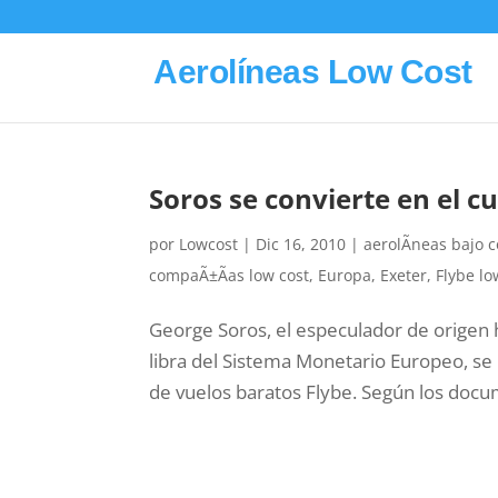
Aerolíneas Low Cost
Soros se convierte en el c
por
Lowcost
|
Dic 16, 2010
|
aerolÃ­neas bajo c
compaÃ±Ã­as low cost
,
Europa
,
Exeter
,
Flybe lo
George Soros, el especulador de origen 
libra del Sistema Monetario Europeo, se 
de vuelos baratos Flybe. Según los docu