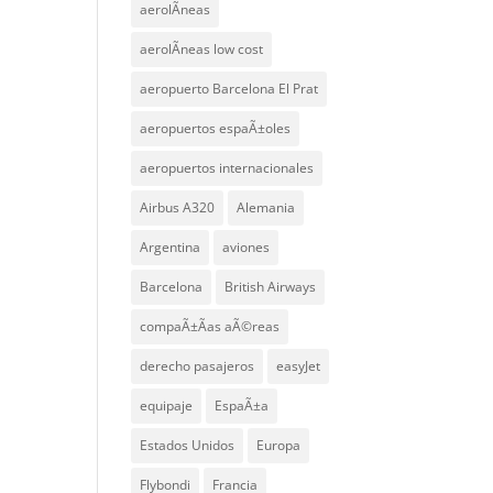
aerolÃ­neas
aerolÃ­neas low cost
aeropuerto Barcelona El Prat
aeropuertos espaÃ±oles
aeropuertos internacionales
Airbus A320
Alemania
Argentina
aviones
Barcelona
British Airways
compaÃ±Ã­as aÃ©reas
derecho pasajeros
easyJet
equipaje
EspaÃ±a
Estados Unidos
Europa
Flybondi
Francia