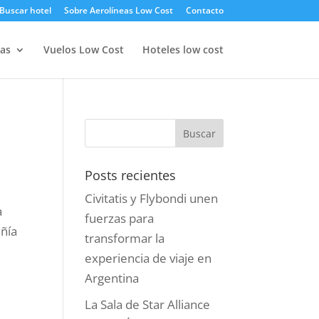
Buscar hotel
Sobre Aerolíneas Low Cost
Contacto
as
Vuelos Low Cost
Hoteles low cost
Posts recientes
Civitatis y Flybondi unen
a
fuerzas para
añía
transformar la
experiencia de viaje en
Argentina
La Sala de Star Alliance