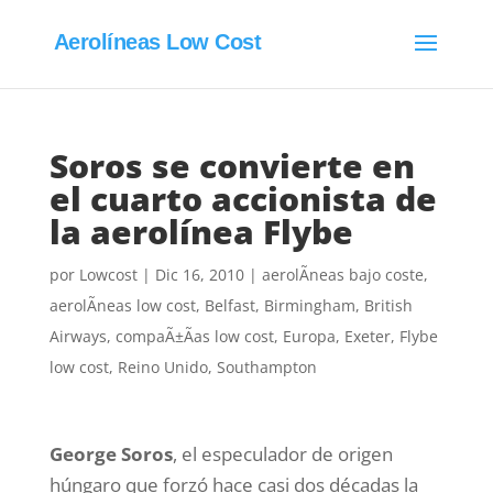
Aerolíneas Low Cost
Soros se convierte en
el cuarto accionista de
la aerolínea Flybe
por
Lowcost
|
Dic 16, 2010
|
aerolÃ­neas bajo coste
,
aerolÃ­neas low cost
,
Belfast
,
Birmingham
,
British
Airways
,
compaÃ±Ã­as low cost
,
Europa
,
Exeter
,
Flybe
low cost
,
Reino Unido
,
Southampton
George Soros
, el especulador de origen
húngaro que forzó hace casi dos décadas la