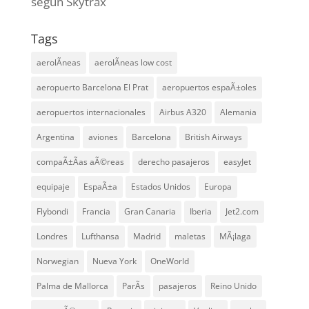
según Skytrax
Tags
aerolÃ­neas
aerolÃ­neas low cost
aeropuerto Barcelona El Prat
aeropuertos espaÃ±oles
aeropuertos internacionales
Airbus A320
Alemania
Argentina
aviones
Barcelona
British Airways
compaÃ±Ã­as aÃ©reas
derecho pasajeros
easyJet
equipaje
EspaÃ±a
Estados Unidos
Europa
Flybondi
Francia
Gran Canaria
Iberia
Jet2.com
Londres
Lufthansa
Madrid
maletas
MÃ¡laga
Norwegian
Nueva York
OneWorld
Palma de Mallorca
ParÃ­s
pasajeros
Reino Unido