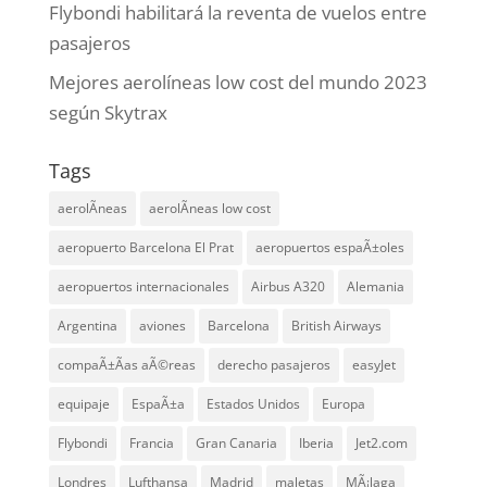
Flybondi habilitará la reventa de vuelos entre
pasajeros
Mejores aerolíneas low cost del mundo 2023
según Skytrax
Tags
aerolÃ­neas
aerolÃ­neas low cost
aeropuerto Barcelona El Prat
aeropuertos espaÃ±oles
aeropuertos internacionales
Airbus A320
Alemania
Argentina
aviones
Barcelona
British Airways
compaÃ±Ã­as aÃ©reas
derecho pasajeros
easyJet
equipaje
EspaÃ±a
Estados Unidos
Europa
Flybondi
Francia
Gran Canaria
Iberia
Jet2.com
Londres
Lufthansa
Madrid
maletas
MÃ¡laga