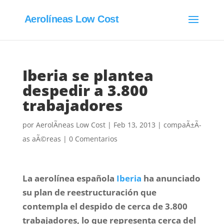
Aerolíneas Low Cost
Iberia se plantea
despedir a 3.800
trabajadores
por
AerolÃ­neas Low Cost
|
Feb 13, 2013
|
compaÃ±Ã­
as aÃ©reas
|
0 Comentarios
La aerolínea española
Iberia
ha anunciado
su plan de reestructuración que
contempla el despido de cerca de 3.800
trabajadores, lo que representa cerca del