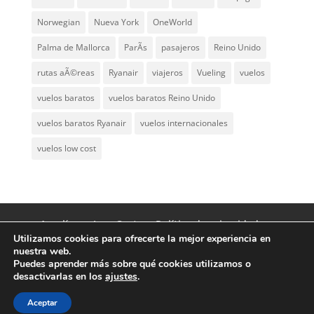
Norwegian
Nueva York
OneWorld
Palma de Mallorca
ParÃ­s
pasajeros
Reino Unido
rutas aÃ©reas
Ryanair
viajeros
Vueling
vuelos
vuelos baratos
vuelos baratos Reino Unido
vuelos baratos Ryanair
vuelos internacionales
vuelos low cost
Aerolíneas Low Cost
Política de privacidad
Utilizamos cookies para ofrecerte la mejor experiencia en
Aviso Legal
Contacto
nuestra web.
Puedes aprender más sobre qué cookies utilizamos o
desactivarlas en los
ajustes
.
© Aerolíneas Low Cost 2007 - 2024 | Vuelos
baratos y aerolíneas low cost worldwide
Aceptar