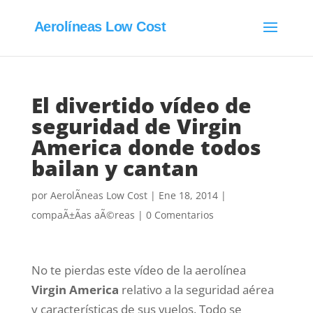
Aerolíneas Low Cost
El divertido vídeo de
seguridad de Virgin
America donde todos
bailan y cantan
por
AerolÃ­neas Low Cost
|
Ene 18, 2014
|
compaÃ±Ã­as aÃ©reas
|
0 Comentarios
No te pierdas este vídeo de la aerolínea
Virgin America
relativo a la seguridad aérea
y características de sus vuelos. Todo se