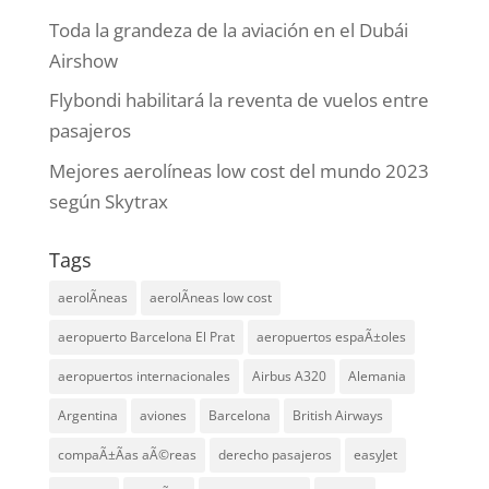
Toda la grandeza de la aviación en el Dubái
Airshow
Flybondi habilitará la reventa de vuelos entre
pasajeros
Mejores aerolíneas low cost del mundo 2023
según Skytrax
Tags
aerolÃ­neas
aerolÃ­neas low cost
aeropuerto Barcelona El Prat
aeropuertos espaÃ±oles
aeropuertos internacionales
Airbus A320
Alemania
Argentina
aviones
Barcelona
British Airways
compaÃ±Ã­as aÃ©reas
derecho pasajeros
easyJet