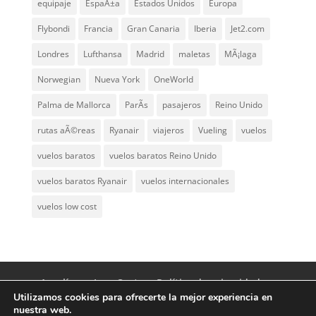
equipaje
EspaÃ±a
Estados Unidos
Europa
Flybondi
Francia
Gran Canaria
Iberia
Jet2.com
Londres
Lufthansa
Madrid
maletas
MÃ¡laga
Norwegian
Nueva York
OneWorld
Palma de Mallorca
ParÃ­s
pasajeros
Reino Unido
rutas aÃ©reas
Ryanair
viajeros
Vueling
vuelos
vuelos baratos
vuelos baratos Reino Unido
vuelos baratos Ryanair
vuelos internacionales
vuelos low cost
Aerolíneas Low Cost
Política de privacidad
Utilizamos cookies para ofrecerte la mejor experiencia en
Aviso Legal
Contacto
nuestra web.