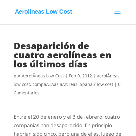
Aerolíneas Low Cost
Desaparición de
cuatro aerolíneas en
los últimos días
por
AerolÃ­neas Low Cost
|
Feb 9, 2012
|
aerolÃ­neas
low cost
,
compaÃ±Ã­as aÃ©reas
,
Spanair low cost
|
0
Comentarios
Entre el 20 de enero y el 3 de febrero, cuatro
compañías han desaparecido. En principio
habrían sido cinco, pero una de ellas, luego de