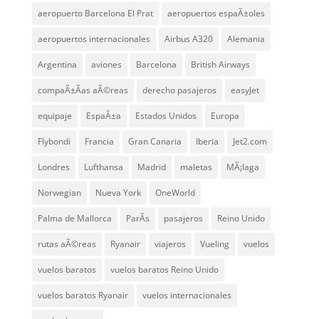
aeropuerto Barcelona El Prat
aeropuertos espaÃ±oles
aeropuertos internacionales
Airbus A320
Alemania
Argentina
aviones
Barcelona
British Airways
compaÃ±Ã­as aÃ©reas
derecho pasajeros
easyJet
equipaje
EspaÃ±a
Estados Unidos
Europa
Flybondi
Francia
Gran Canaria
Iberia
Jet2.com
Londres
Lufthansa
Madrid
maletas
MÃ¡laga
Norwegian
Nueva York
OneWorld
Palma de Mallorca
ParÃ­s
pasajeros
Reino Unido
rutas aÃ©reas
Ryanair
viajeros
Vueling
vuelos
vuelos baratos
vuelos baratos Reino Unido
vuelos baratos Ryanair
vuelos internacionales