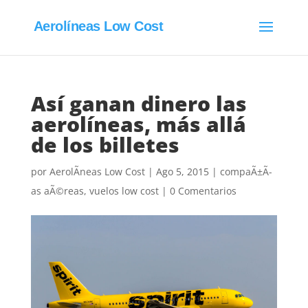
Aerolíneas Low Cost
Así ganan dinero las
aerolíneas, más allá
de los billetes
por
AerolÃ­neas Low Cost
|
Ago 5, 2015
|
compaÃ±Ã­
as aÃ©reas
,
vuelos low cost
|
0 Comentarios