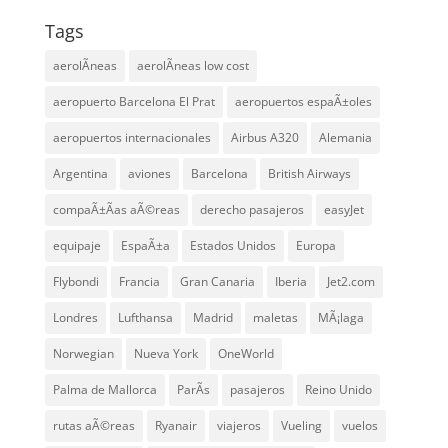
Tags
aerolÃ­neas
aerolÃ­neas low cost
aeropuerto Barcelona El Prat
aeropuertos espaÃ±oles
aeropuertos internacionales
Airbus A320
Alemania
Argentina
aviones
Barcelona
British Airways
compaÃ±Ã­as aÃ©reas
derecho pasajeros
easyJet
equipaje
EspaÃ±a
Estados Unidos
Europa
Flybondi
Francia
Gran Canaria
Iberia
Jet2.com
Londres
Lufthansa
Madrid
maletas
MÃ¡laga
Norwegian
Nueva York
OneWorld
Palma de Mallorca
ParÃ­s
pasajeros
Reino Unido
rutas aÃ©reas
Ryanair
viajeros
Vueling
vuelos