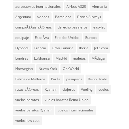
aeropuertos internacionales
Airbus A320
Alemania
Argentina
aviones
Barcelona
British Airways
compaÃ±Ã­as aÃ©reas
derecho pasajeros
easyJet
equipaje
EspaÃ±a
Estados Unidos
Europa
Flybondi
Francia
Gran Canaria
Iberia
Jet2.com
Londres
Lufthansa
Madrid
maletas
MÃ¡laga
Norwegian
Nueva York
OneWorld
Palma de Mallorca
ParÃ­s
pasajeros
Reino Unido
rutas aÃ©reas
Ryanair
viajeros
Vueling
vuelos
vuelos baratos
vuelos baratos Reino Unido
vuelos baratos Ryanair
vuelos internacionales
vuelos low cost