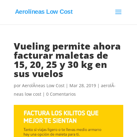
Aerolíneas Low Cost
Vueling permite ahora
facturar maletas de
15, 20, 25 y 30 kg en
sus vuelos
por
AerolÃ­neas Low Cost
|
Mar 28, 2019
|
aerolÃ­
neas low cost
|
0 Comentarios