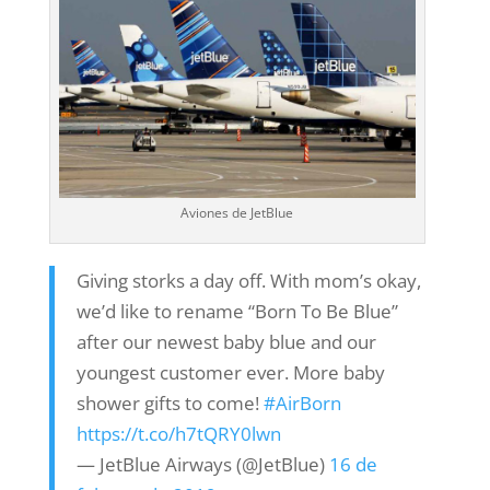
Aviones de JetBlue
Giving storks a day off. With mom’s okay,
we’d like to rename “Born To Be Blue”
after our newest baby blue and our
youngest customer ever. More baby
shower gifts to come!
#AirBorn
https://t.co/h7tQRY0lwn
— JetBlue Airways (@JetBlue)
16 de