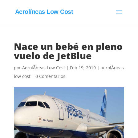
Aerolíneas Low Cost
Nace un bebé en pleno
vuelo de JetBlue
por
AerolÃ­neas Low Cost
|
Feb 19, 2019
|
aerolÃ­neas
low cost
|
0 Comentarios