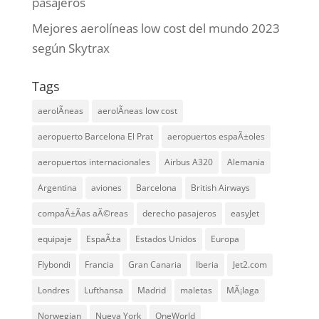
pasajeros
Mejores aerolíneas low cost del mundo 2023
según Skytrax
Tags
aerolÃ­neas
aerolÃ­neas low cost
aeropuerto Barcelona El Prat
aeropuertos espaÃ±oles
aeropuertos internacionales
Airbus A320
Alemania
Argentina
aviones
Barcelona
British Airways
compaÃ±Ã­as aÃ©reas
derecho pasajeros
easyJet
equipaje
EspaÃ±a
Estados Unidos
Europa
Flybondi
Francia
Gran Canaria
Iberia
Jet2.com
Londres
Lufthansa
Madrid
maletas
MÃ¡laga
Norwegian
Nueva York
OneWorld