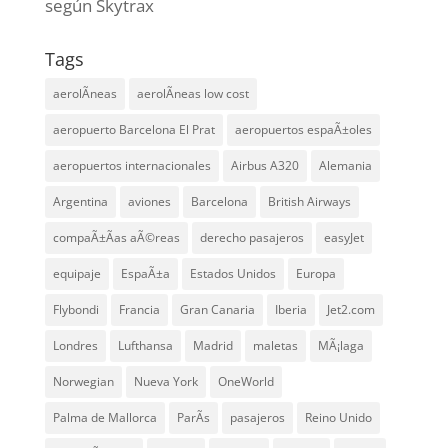
según Skytrax
Tags
aerolÃ­neas
aerolÃ­neas low cost
aeropuerto Barcelona El Prat
aeropuertos espaÃ±oles
aeropuertos internacionales
Airbus A320
Alemania
Argentina
aviones
Barcelona
British Airways
compaÃ±Ã­as aÃ©reas
derecho pasajeros
easyJet
equipaje
EspaÃ±a
Estados Unidos
Europa
Flybondi
Francia
Gran Canaria
Iberia
Jet2.com
Londres
Lufthansa
Madrid
maletas
MÃ¡laga
Norwegian
Nueva York
OneWorld
Palma de Mallorca
ParÃ­s
pasajeros
Reino Unido