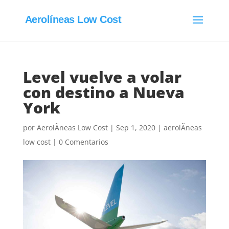
Aerolíneas Low Cost
Level vuelve a volar
con destino a Nueva
York
por
AerolÃ­neas Low Cost
|
Sep 1, 2020
|
aerolÃ­neas
low cost
|
0 Comentarios