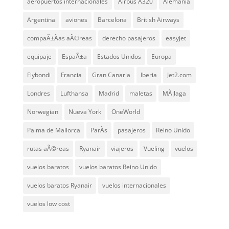
aeropuertos internacionales
Airbus A320
Alemania
Argentina
aviones
Barcelona
British Airways
compaÃ±Ã­as aÃ©reas
derecho pasajeros
easyJet
equipaje
EspaÃ±a
Estados Unidos
Europa
Flybondi
Francia
Gran Canaria
Iberia
Jet2.com
Londres
Lufthansa
Madrid
maletas
MÃ¡laga
Norwegian
Nueva York
OneWorld
Palma de Mallorca
ParÃ­s
pasajeros
Reino Unido
rutas aÃ©reas
Ryanair
viajeros
Vueling
vuelos
vuelos baratos
vuelos baratos Reino Unido
vuelos baratos Ryanair
vuelos internacionales
vuelos low cost