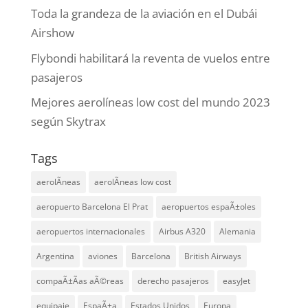
Toda la grandeza de la aviación en el Dubái
Airshow
Flybondi habilitará la reventa de vuelos entre
pasajeros
Mejores aerolíneas low cost del mundo 2023
según Skytrax
Tags
aerolÃ­neas
aerolÃ­neas low cost
aeropuerto Barcelona El Prat
aeropuertos espaÃ±oles
aeropuertos internacionales
Airbus A320
Alemania
Argentina
aviones
Barcelona
British Airways
compaÃ±Ã­as aÃ©reas
derecho pasajeros
easyJet
equipaje
EspaÃ±a
Estados Unidos
Europa