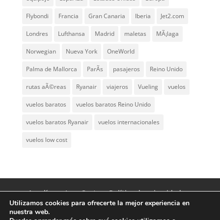
Flybondi
Francia
Gran Canaria
Iberia
Jet2.com
Londres
Lufthansa
Madrid
maletas
MÃ¡laga
Norwegian
Nueva York
OneWorld
Palma de Mallorca
ParÃ­s
pasajeros
Reino Unido
rutas aÃ©reas
Ryanair
viajeros
Vueling
vuelos
vuelos baratos
vuelos baratos Reino Unido
vuelos baratos Ryanair
vuelos internacionales
vuelos low cost
Aerolíneas Low Cost
Política de privacidad
Utilizamos cookies para ofrecerte la mejor experiencia en
Aviso Legal
Contacto
nuestra web.