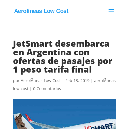
Aerolíneas Low Cost
JetSmart desembarca
en Argentina con
ofertas de pasajes por
1 peso tarifa final
por
AerolÃ­neas Low Cost
|
Feb 13, 2019
|
aerolÃ­neas
low cost
|
0 Comentarios