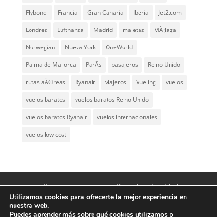
Flybondi
Francia
Gran Canaria
Iberia
Jet2.com
Londres
Lufthansa
Madrid
maletas
MÃ¡laga
Norwegian
Nueva York
OneWorld
Palma de Mallorca
ParÃ­s
pasajeros
Reino Unido
rutas aÃ©reas
Ryanair
viajeros
Vueling
vuelos
vuelos baratos
vuelos baratos Reino Unido
vuelos baratos Ryanair
vuelos internacionales
vuelos low cost
Aerolíneas Low Cost
Política de privacidad
Utilizamos cookies para ofrecerte la mejor experiencia en
Aviso Legal
Contacto
nuestra web.
Puedes aprender más sobre qué cookies utilizamos o