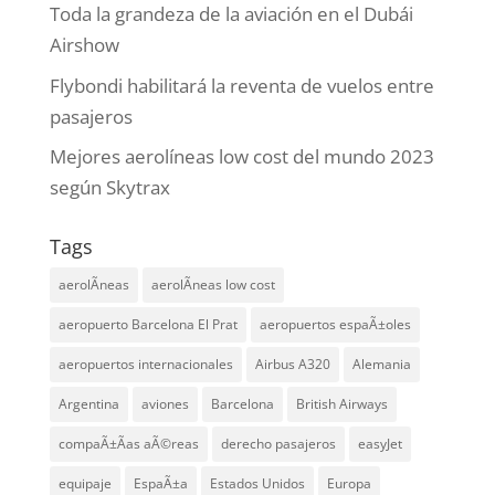
Toda la grandeza de la aviación en el Dubái
Airshow
Flybondi habilitará la reventa de vuelos entre
pasajeros
Mejores aerolíneas low cost del mundo 2023
según Skytrax
Tags
aerolÃ­neas
aerolÃ­neas low cost
aeropuerto Barcelona El Prat
aeropuertos espaÃ±oles
aeropuertos internacionales
Airbus A320
Alemania
Argentina
aviones
Barcelona
British Airways
compaÃ±Ã­as aÃ©reas
derecho pasajeros
easyJet
equipaje
EspaÃ±a
Estados Unidos
Europa