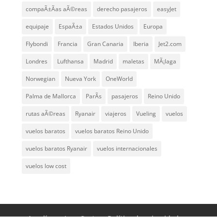
compaÃ±Ã­as aÃ©reas
derecho pasajeros
easyJet
equipaje
EspaÃ±a
Estados Unidos
Europa
Flybondi
Francia
Gran Canaria
Iberia
Jet2.com
Londres
Lufthansa
Madrid
maletas
MÃ¡laga
Norwegian
Nueva York
OneWorld
Palma de Mallorca
ParÃ­s
pasajeros
Reino Unido
rutas aÃ©reas
Ryanair
viajeros
Vueling
vuelos
vuelos baratos
vuelos baratos Reino Unido
vuelos baratos Ryanair
vuelos internacionales
vuelos low cost