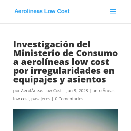
Aerolíneas Low Cost
Investigación del
Ministerio de Consumo
a aerolíneas low cost
por irregularidades en
equipajes y asientos
por
AerolÃ­neas Low Cost
|
Jun 9, 2023
|
aerolÃ­neas
low cost
,
pasajeros
|
0 Comentarios