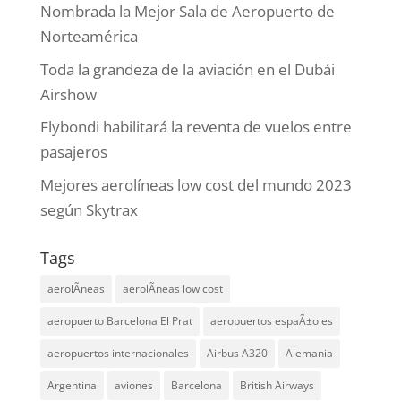
Nombrada la Mejor Sala de Aeropuerto de
Norteamérica
Toda la grandeza de la aviación en el Dubái
Airshow
Flybondi habilitará la reventa de vuelos entre
pasajeros
Mejores aerolíneas low cost del mundo 2023
según Skytrax
Tags
aerolÃ­neas
aerolÃ­neas low cost
aeropuerto Barcelona El Prat
aeropuertos espaÃ±oles
aeropuertos internacionales
Airbus A320
Alemania
Argentina
aviones
Barcelona
British Airways