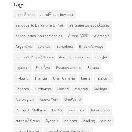
Tags
aerolÃ­neas
aerolÃ­neas low cost
aeropuerto Barcelona El Prat
aeropuertos espaÃ±oles
aeropuertos internacionales
Airbus A320
Alemania
Argentina
aviones
Barcelona
British Airways
compaÃ±Ã­as aÃ©reas
derecho pasajeros
easyJet
equipaje
EspaÃ±a
Estados Unidos
Europa
Flybondi
Francia
Gran Canaria
Iberia
Jet2.com
Londres
Lufthansa
Madrid
maletas
MÃ¡laga
Norwegian
Nueva York
OneWorld
Palma de Mallorca
ParÃ­s
pasajeros
Reino Unido
rutas aÃ©reas
Ryanair
viajeros
Vueling
vuelos
vuelos baratos
vuelos baratos Reino Unido