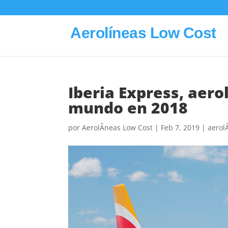
Aerolíneas Low Cost
Iberia Express, aero
mundo en 2018
por
AerolÃ­neas Low Cost
|
Feb 7, 2019
|
aerol