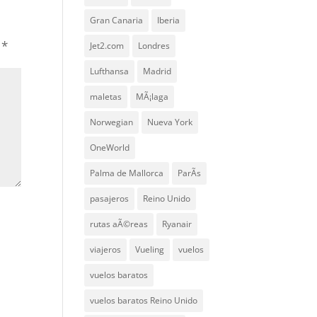
Gran Canaria
Iberia
n
*
Jet2.com
Londres
Lufthansa
Madrid
maletas
MÃ¡laga
Norwegian
Nueva York
OneWorld
Palma de Mallorca
ParÃ­s
pasajeros
Reino Unido
rutas aÃ©reas
Ryanair
viajeros
Vueling
vuelos
vuelos baratos
vuelos baratos Reino Unido