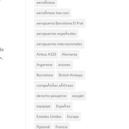
aerolÃ­neas
aerolÃ­neas low cost
aeropuerto Barcelona El Prat
aeropuertos espaÃ±oles
aeropuertos internacionales
de
Airbus A320
Alemania
»,
Argentina
aviones
Barcelona
British Airways
compaÃ±Ã­as aÃ©reas
derecho pasajeros
easyJet
equipaje
EspaÃ±a
Estados Unidos
Europa
Flybondi
Francia