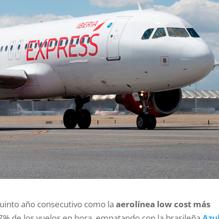
quinto año consecutivo como la
aerolínea low cost más
% de los vuelos en hora, empatando con la brasileña
Azu