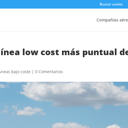
Buscar vuelos
Compañías aére
línea low cost más puntual d
Ã­neas bajo coste
|
0 Comentarios