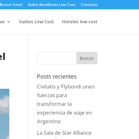
Buscar hotel
Sobre Aerolíneas Low Cost
Contacto
as
Vuelos Low Cost
Hoteles low cost
el
Posts recientes
Civitatis y Flybondi unen
fuerzas para
transformar la
experiencia de viaje en
Argentina
La Sala de Star Alliance