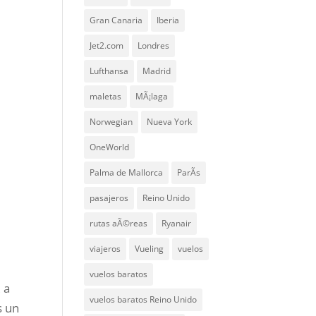
Gran Canaria
Iberia
Jet2.com
Londres
Lufthansa
Madrid
maletas
MÃ¡laga
Norwegian
Nueva York
OneWorld
Palma de Mallorca
ParÃ­s
pasajeros
Reino Unido
rutas aÃ©reas
Ryanair
viajeros
Vueling
vuelos
vuelos baratos
 a
vuelos baratos Reino Unido
s un