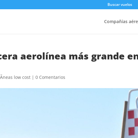
Buscar vuelos
Compañías aére
rcera aerolínea más grande e
Ã­neas low cost
|
0 Comentarios