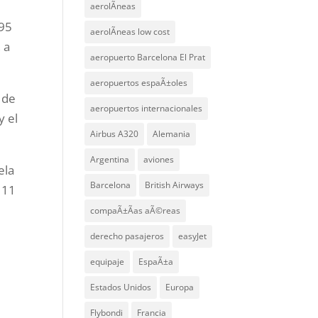
aerolÃ­neas
895
aerolÃ­neas low cost
, a
aeropuerto Barcelona El Prat
aeropuertos espaÃ±oles
 de
aeropuertos internacionales
y el
Airbus A320
Alemania
Argentina
aviones
ela
Barcelona
British Airways
 11
compaÃ±Ã­as aÃ©reas
derecho pasajeros
easyJet
equipaje
EspaÃ±a
Estados Unidos
Europa
Flybondi
Francia