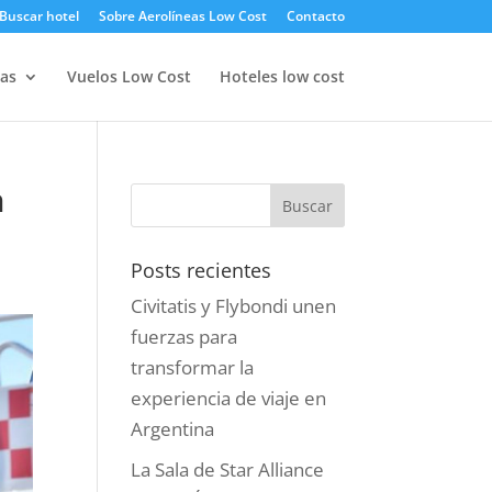
Buscar hotel
Sobre Aerolíneas Low Cost
Contacto
as
Vuelos Low Cost
Hoteles low cost
n
Posts recientes
Civitatis y Flybondi unen
fuerzas para
transformar la
experiencia de viaje en
Argentina
La Sala de Star Alliance