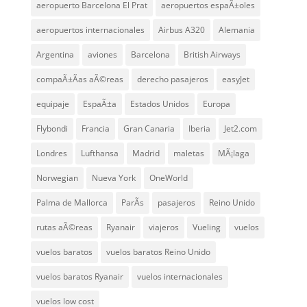
aeropuerto Barcelona El Prat
aeropuertos espaÃ±oles
aeropuertos internacionales
Airbus A320
Alemania
Argentina
aviones
Barcelona
British Airways
compaÃ±Ã­as aÃ©reas
derecho pasajeros
easyJet
equipaje
EspaÃ±a
Estados Unidos
Europa
Flybondi
Francia
Gran Canaria
Iberia
Jet2.com
Londres
Lufthansa
Madrid
maletas
MÃ¡laga
Norwegian
Nueva York
OneWorld
Palma de Mallorca
ParÃ­s
pasajeros
Reino Unido
rutas aÃ©reas
Ryanair
viajeros
Vueling
vuelos
vuelos baratos
vuelos baratos Reino Unido
vuelos baratos Ryanair
vuelos internacionales
vuelos low cost