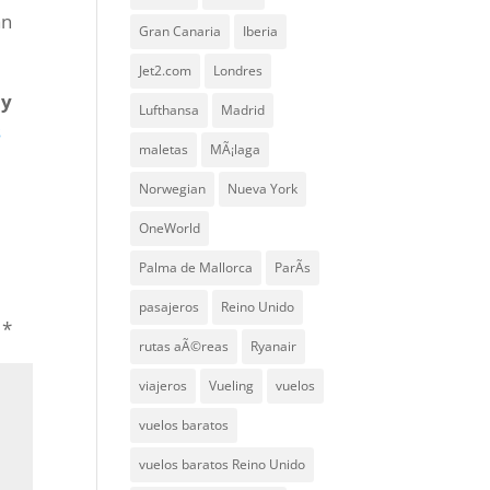
an
Gran Canaria
Iberia
Jet2.com
Londres
 y
Lufthansa
Madrid
s
maletas
MÃ¡laga
Norwegian
Nueva York
OneWorld
Palma de Mallorca
ParÃ­s
pasajeros
Reino Unido
n
*
rutas aÃ©reas
Ryanair
viajeros
Vueling
vuelos
vuelos baratos
vuelos baratos Reino Unido