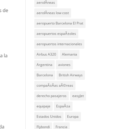
aerolÃ­neas
s de
aerolÃ­neas low cost
aeropuerto Barcelona El Prat
aeropuertos espaÃ±oles
aeropuertos internacionales
Airbus A320
Alemania
a la
Argentina
aviones
Barcelona
British Airways
compaÃ±Ã­as aÃ©reas
derecho pasajeros
easyJet
equipaje
EspaÃ±a
Estados Unidos
Europa
da
Flybondi
Francia