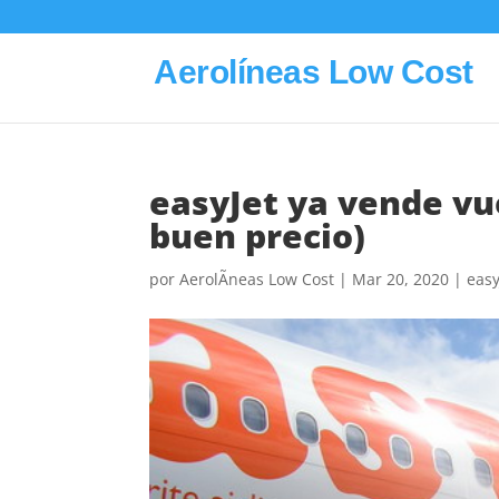
Aerolíneas Low Cost
easyJet ya vende vue
buen precio)
por
AerolÃ­neas Low Cost
|
Mar 20, 2020
|
easy