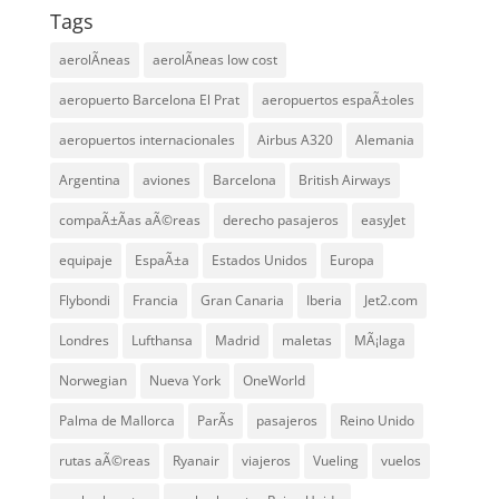
Tags
aerolÃ­neas
aerolÃ­neas low cost
aeropuerto Barcelona El Prat
aeropuertos espaÃ±oles
aeropuertos internacionales
Airbus A320
Alemania
Argentina
aviones
Barcelona
British Airways
compaÃ±Ã­as aÃ©reas
derecho pasajeros
easyJet
equipaje
EspaÃ±a
Estados Unidos
Europa
Flybondi
Francia
Gran Canaria
Iberia
Jet2.com
Londres
Lufthansa
Madrid
maletas
MÃ¡laga
Norwegian
Nueva York
OneWorld
Palma de Mallorca
ParÃ­s
pasajeros
Reino Unido
rutas aÃ©reas
Ryanair
viajeros
Vueling
vuelos