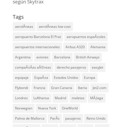
según Skytrax
Tags
aerolÃ­neas
aerolÃ­neas low cost
aeropuerto Barcelona El Prat
aeropuertos espaÃ±oles
aeropuertos internacionales
Airbus A320
Alemania
Argentina
aviones
Barcelona
British Airways
compaÃ±Ã­as aÃ©reas
derecho pasajeros
easyJet
equipaje
EspaÃ±a
Estados Unidos
Europa
Flybondi
Francia
Gran Canaria
Iberia
Jet2.com
Londres
Lufthansa
Madrid
maletas
MÃ¡laga
Norwegian
Nueva York
OneWorld
Palma de Mallorca
ParÃ­s
pasajeros
Reino Unido