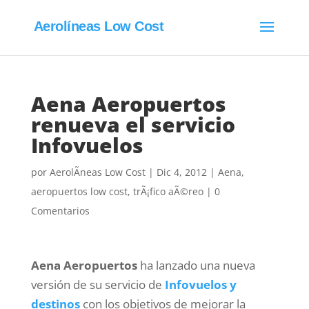
Aerolíneas Low Cost
Aena Aeropuertos
renueva el servicio
Infovuelos
por
AerolÃ­neas Low Cost
|
Dic 4, 2012
|
Aena
,
aeropuertos low cost
,
trÃ¡fico aÃ©reo
|
0
Comentarios
Aena Aeropuertos
ha lanzado una nueva
versión de su servicio de
Infovuelos y
destinos
con los objetivos de mejorar la