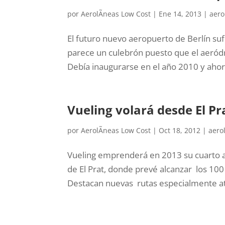
por
AerolÃ­neas Low Cost
|
Ene 14, 2013
|
aero
El futuro nuevo aeropuerto de Berlín su
parece un culebrón puesto que el aeródr
Debía inaugurarse en el año 2010 y ahora
Vueling volará desde El Pr
por
AerolÃ­neas Low Cost
|
Oct 18, 2012
|
aero
Vueling emprenderá en 2013 su cuarto 
de El Prat, donde prevé alcanzar los 10
Destacan nuevas rutas especialmente atra