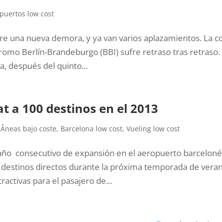
puertos low cost
fre una nueva demora, y ya van varios aplazamientos. La c
omo Berlín-Brandeburgo (BBI) sufre retraso tras retraso.
, después del quinto...
at a 100 destinos en el 2013
lÃ­neas bajo coste
,
Barcelona low cost
,
Vueling low cost
año consecutivo de expansión en el aeropuerto barcelon
0 destinos directos durante la próxima temporada de vera
ctivas para el pasajero de...