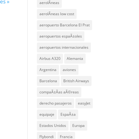
es »
aerolÃ­neas
aerolÃ­neas low cost
aeropuerto Barcelona El Prat
aeropuertos espaÃ±oles
aeropuertos internacionales
Airbus A320
Alemania
Argentina
aviones
Barcelona
British Airways
compaÃ±Ã­as aÃ©reas
derecho pasajeros
easyJet
equipaje
EspaÃ±a
Estados Unidos
Europa
Flybondi
Francia