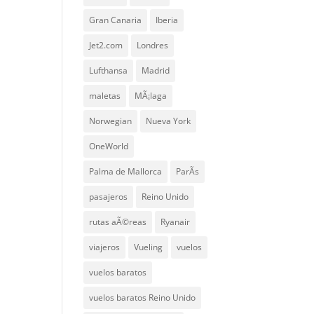
Gran Canaria
Iberia
Jet2.com
Londres
Lufthansa
Madrid
maletas
MÃ¡laga
Norwegian
Nueva York
OneWorld
Palma de Mallorca
ParÃ­s
pasajeros
Reino Unido
rutas aÃ©reas
Ryanair
viajeros
Vueling
vuelos
vuelos baratos
vuelos baratos Reino Unido