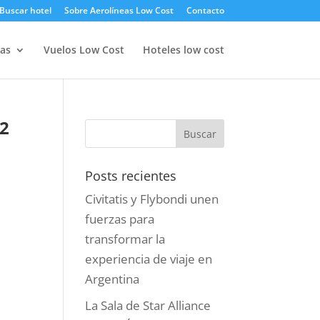
Buscar hotel
Sobre Aerolíneas Low Cost
Contacto
as
Vuelos Low Cost
Hoteles low cost
12
Posts recientes
Civitatis y Flybondi unen
fuerzas para
transformar la
experiencia de viaje en
Argentina
La Sala de Star Alliance