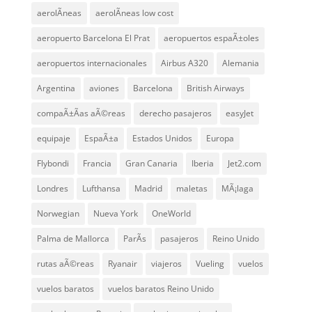
aerolÃ­neas
aerolÃ­neas low cost
aeropuerto Barcelona El Prat
aeropuertos espaÃ±oles
aeropuertos internacionales
Airbus A320
Alemania
Argentina
aviones
Barcelona
British Airways
compaÃ±Ã­as aÃ©reas
derecho pasajeros
easyJet
equipaje
EspaÃ±a
Estados Unidos
Europa
Flybondi
Francia
Gran Canaria
Iberia
Jet2.com
Londres
Lufthansa
Madrid
maletas
MÃ¡laga
Norwegian
Nueva York
OneWorld
Palma de Mallorca
ParÃ­s
pasajeros
Reino Unido
rutas aÃ©reas
Ryanair
viajeros
Vueling
vuelos
vuelos baratos
vuelos baratos Reino Unido