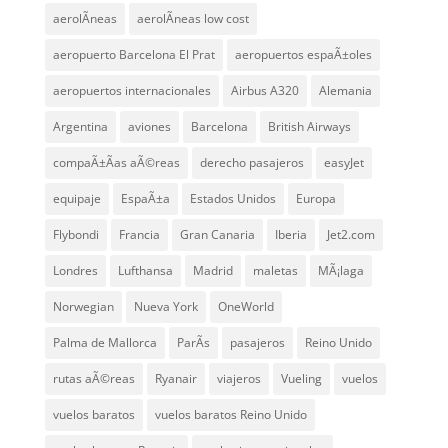
aerolÃ­neas
aerolÃ­neas low cost
aeropuerto Barcelona El Prat
aeropuertos espaÃ±oles
aeropuertos internacionales
Airbus A320
Alemania
Argentina
aviones
Barcelona
British Airways
compaÃ±Ã­as aÃ©reas
derecho pasajeros
easyJet
equipaje
EspaÃ±a
Estados Unidos
Europa
Flybondi
Francia
Gran Canaria
Iberia
Jet2.com
Londres
Lufthansa
Madrid
maletas
MÃ¡laga
Norwegian
Nueva York
OneWorld
Palma de Mallorca
ParÃ­s
pasajeros
Reino Unido
rutas aÃ©reas
Ryanair
viajeros
Vueling
vuelos
vuelos baratos
vuelos baratos Reino Unido